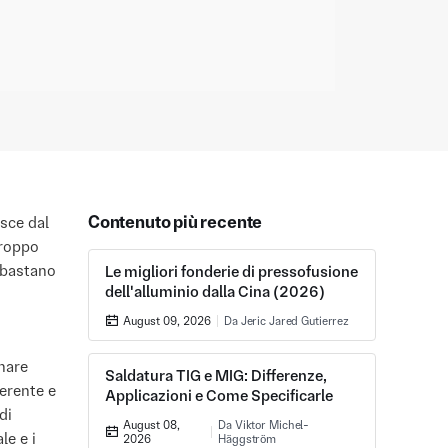
Contenuto più recente
asce dal
troppo
o bastano
Le migliori fonderie di pressofusione
dell'alluminio dalla Cina (2026)
August 09, 2026
Da Jeric Jared Gutierrez
nare
Saldatura TIG e MIG: Differenze,
oerente e
Applicazioni e Come Specificarle
di
August 08,
Da Viktor Michel-
le e i
2026
Häggström