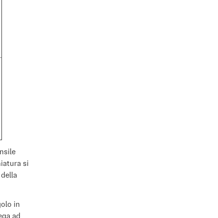
nsile
iatura si
 della
olo in
ega ad