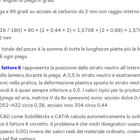
 angolo di piega in gradi
ga a 90 gradi su acciaio al carbonio da 2 mm con raggio intern
16 / 180) × 90 × (2 + 0,44 × 2) = 1,5708 × (2 + 0,88) = 1,5
52 mm
 totale del pezzo è la somma di tutte le lunghezze piatte più le 
i ogni piega.
l
fattore K
rappresenta la posizione dello strato neutro all'intern
lla lamiera durante la piega. A 0,5 lo strato neutro è esattamen
ore; nella pratica, la deformazione plastica sposta lo strato neu
uindi K è quasi sempre inferiore a 0,5. I valori tipici per la produ
 (piega ad aria, matrice V da 8x spessore) sono: acciaio dolce 0,
052-H32 circa 0,38, acciaio inox 304 circa 0,44.
e CAD come SolidWorks e CATIA calcola automaticamente lo svi
sce il fattore K corretto. Il problema è che molti disegnatori usano
(spesso 0,50) invece dei valori reali del materiale ordinato, crea
 nel flat pattern.