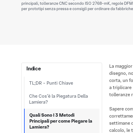
principali, tolleranze CNC secondo ISO 2768-mK, regole DFM 
per prototipi senza pressa e consigli per ordinare da fabbriche 
La maggior 
Indice
disegno, no
corta, un fo
TL;DR - Punti Chiave
a triplicare
tolleranze r
Che Cos’è la Piegatura Della
Lamiera?
Sapere come
Quali Sono I 3 Metodi
correttamen
Principali per come Piegare la
settimane d
Lamiera?
calcolo, le 