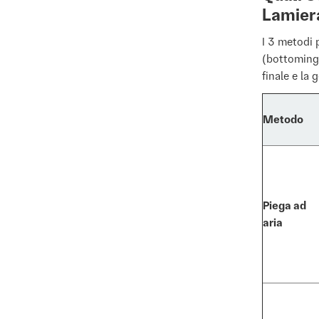
Lamier
I 3 metodi p
(bottoming)
finale e la
Metodo
Piega ad
aria