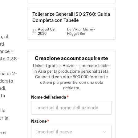
Tolleranze Generali ISO 2768: Guida
Completa con Tabelle
August 09,
Da Viktor Michel-
2026
Häggström
, al
sti
wance =
Creazione account acquirente
ente 0,38-
Unisciti gratis a Haizol - il mercato leader
in Asia per la produzione personalizzata.
rna di 2-
Connettiti con oltre 800.000 fornitori e
iderato
ottieni più preventivi con una sola
adi,
richiesta.
lta
Nome dell'azienda
*
llo
r la
Nazione
*
armi