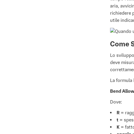
aria, avvic
richiedere 
utile indic
Come Si
Lo sviluppo
deve misura
correttamen
La formula 
Bend Allowa
Dove:
R
= ragg
t
= spes
K
= fatt