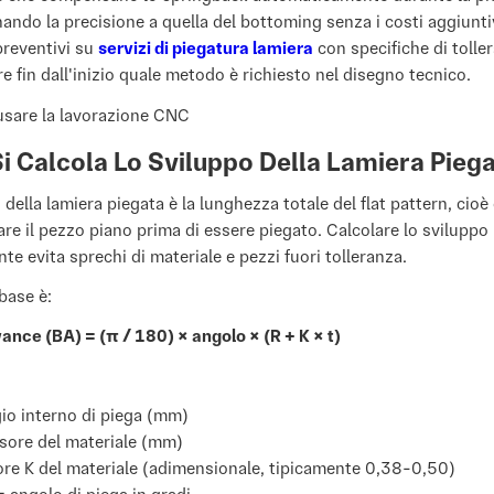
inando la precisione a quella del bottoming senza i costi aggiunti
preventivi su
servizi di piegatura lamiera
con specifiche di tolle
are fin dall'inizio quale metodo è richiesto nel disegno tecnico.
 Calcola Lo Sviluppo Della Lamiera Pieg
 della lamiera piegata è la lunghezza totale del flat pattern, cio
re il pezzo piano prima di essere piegato. Calcolare lo sviluppo
te evita sprechi di materiale e pezzi fuori tolleranza.
base è:
nce (BA) = (π / 180) × angolo × (R + K × t)
io interno di piega (mm)
sore del materiale (mm)
ore K del materiale (adimensionale, tipicamente 0,38-0,50)