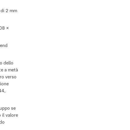
o di 2 mm
708 ×
bend
o dello
te a metà
tro verso
zione
44,
luppo se
 il valore
ndo