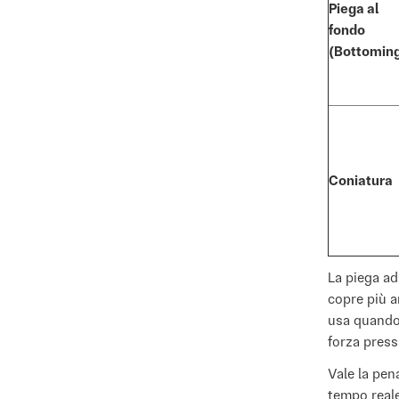
Piega al
fondo
(Bottomin
Coniatura
La piega ad
copre più a
usa quando 
forza press
Vale la pen
tempo real