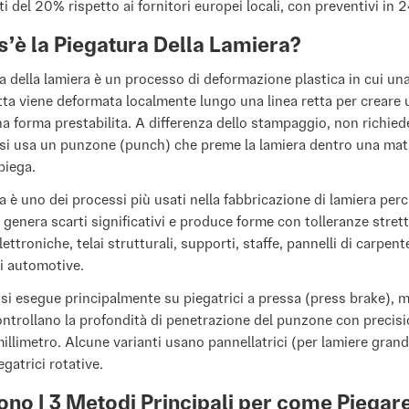
 del 20% rispetto ai fornitori europei locali, con preventivi in 
’è la Piegatura Della Lamiera?
a della lamiera è un processo di deformazione plastica in cui una
tta viene deformata localmente lungo una linea retta per creare 
a forma prestabilita. A differenza dello stampaggio, non richie
si usa un punzone (punch) che preme la lamiera dentro una matr
piega.
a è uno dei processi più usati nella fabbricazione di lamiera per
 genera scarti significativi e produce forme con tolleranze strett
ettroniche, telai strutturali, supporti, staffe, pannelli di carpent
 automotive.
 si esegue principalmente su piegatrici a pressa (press brake), 
trollano la profondità di penetrazione del punzone con precisi
illimetro. Alcune varianti usano pannellatrici (per lamiere grand
iegatrici rotative.
ono I 3 Metodi Principali per come Piegare