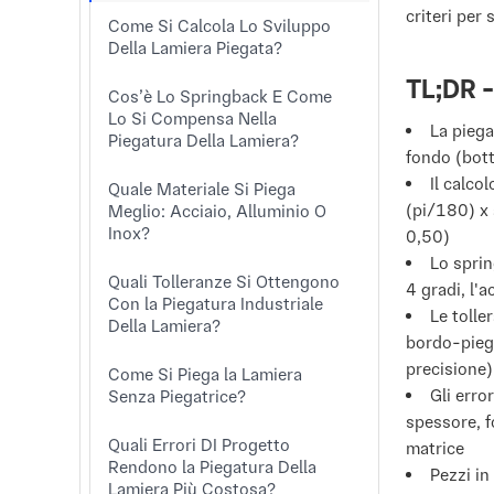
criteri per 
Come Si Calcola Lo Sviluppo
Della Lamiera Piegata?
TL;DR -
Cos’è Lo Springback E Come
Lo Si Compensa Nella
La piega
Piegatura Della Lamiera?
fondo (bott
Il calco
Quale Materiale Si Piega
(pi/180) x 
Meglio: Acciaio, Alluminio O
Inox?
0,50)
Lo sprin
Quali Tolleranze Si Ottengono
4 gradi, l'
Con la Piegatura Industriale
Le tolle
Della Lamiera?
bordo-pieg
precisione)
Come Si Piega la Lamiera
Gli erro
Senza Piegatrice?
spessore, f
Quali Errori DI Progetto
matrice
Rendono la Piegatura Della
Pezzi in
Lamiera Più Costosa?