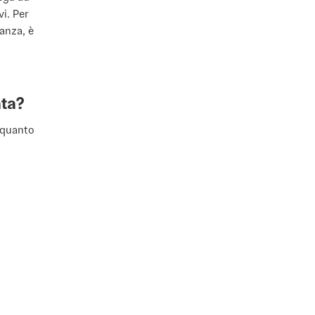
vi. Per
ranza, è
ata?
è quanto