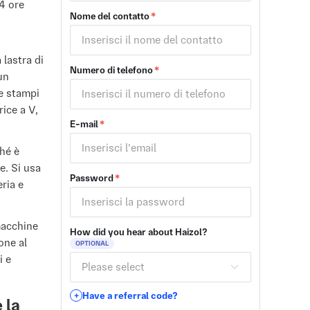
24 ore
Nome del contatto
*
 lastra di
Numero di telefono
*
un
de stampi
ice a V,
E-mail
*
ché è
e. Si usa
Password
*
eria e
macchine
How did you hear about Haizol?
one al
OPTIONAL
i e
Have a referral code?
+
 la