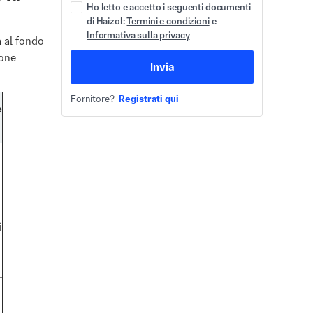
Ho letto e accetto i seguenti documenti
di Haizol:
Termini e condizioni
e
Informativa sulla privacy
a al fondo
ione
Invia
Fornitore?
Registrati qui
e
i