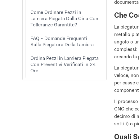
documentati
Come Ordinare Pezzi in
Che Cos
Lamiera Piegata Dalla Cina Con
Tolleranze Garantite?
La piegatur
metallo pia
FAQ - Domande Frequenti
angolo o un
Sulla Piegatura Della Lamiera
complessi: 
creando la 
Ordina Pezzi in Lamiera Piegata
Con Preventivi Verificati in 24
La piegatur
Ore
veloce, non
per casse el
componenti
Il processo
CNC che con
decimo di m
sottili) o p
Quali S