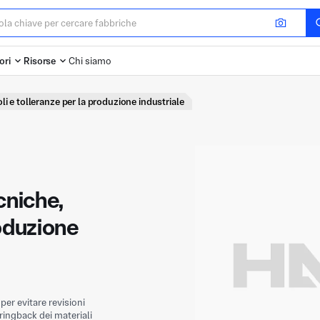
ori
Risorse
Chi siamo
li e tolleranze per la produzione industriale
cniche,
roduzione
er evitare revisioni
ringback dei materiali