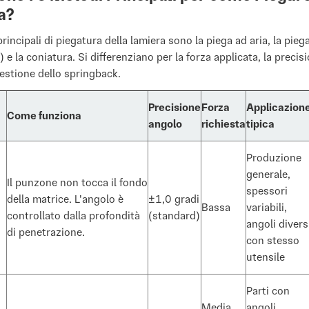
a?
rincipali di piegatura della lamiera sono la piega ad aria, la pieg
 e la coniatura. Si differenziano per la forza applicata, la precis
 gestione dello springback.
Precisione
Forza
Applicazion
Come funziona
angolo
richiesta
tipica
Produzione
generale,
Il punzone non tocca il fondo
spessori
della matrice. L'angolo è
±1,0 gradi
Bassa
variabili,
controllato dalla profondità
(standard)
angoli divers
di penetrazione.
con stesso
utensile
Parti con
Media
angoli