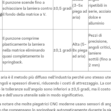
Il punzone scende fino a
(3-5x
ripetibili in
schiacciare la lamiera contro
±0,5 gradi
piega ad
serie, acciaio
g)
il fondo della matrice a V.
aria)
dolce e
alluminio
Pezzi di
Il punzone comprime
precisione,
plasticamente la lamiera
Alta (5-
angoli critici,
nella matrice eliminando
±0,1 gradi
8x piega
lamiere
quasi completamente lo
ad aria)
sottili (fino a
springback.
2 mm)
 aria è il metodo più diffuso nell'industria perché uno stesso ute
ngoli e spessori diversi, riducendo i costi di attrezzaggio. La con
le tolleranze sull'angolo sono inferiori a ±0,5 gradi, ma il costo
a e dell'usura utensile sale in modo significativo.
a notare che molte piegatrici CNC moderne usano sensori di ang
e che compensano lo springback automaticamente durante la pi