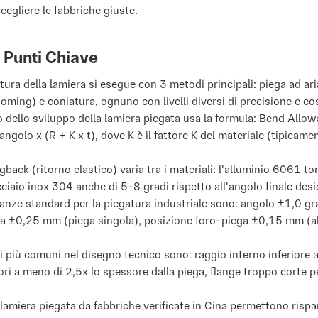
scegliere le fabbriche giuste.
 Punti Chiave
tura della lamiera si esegue con 3 metodi principali: piega ad aria
oming) e coniatura, ognuno con livelli diversi di precisione e co
lo dello sviluppo della lamiera piegata usa la formula: Bend Allo
angolo x (R + K x t), dove K è il fattore K del materiale (tipicam
gback (ritorno elastico) varia tra i materiali: l'alluminio 6061 to
acciaio inox 304 anche di 5-8 gradi rispetto all'angolo finale des
ranze standard per la piegatura industriale sono: angolo ±1,0 gr
a ±0,25 mm (piega singola), posizione foro-piega ±0,15 mm (a
ri più comuni nel disegno tecnico sono: raggio interno inferiore a
ori a meno di 2,5x lo spessore dalla piega, flange troppo corte pe
 lamiera piegata da fabbriche verificate in Cina permettono risp