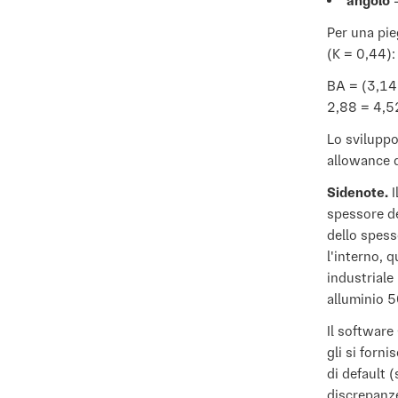
angolo
=
Per una pie
(K = 0,44):
BA = (3,14
2,88 = 4,
Lo sviluppo
allowance d
Sidenote.
I
spessore de
dello spess
l'interno, q
industriale
alluminio 5
Il softwar
gli si forni
di default 
discrepanze