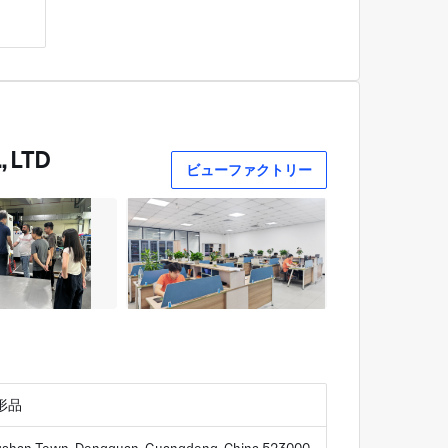
, LTD
ビューファクトリー
形品