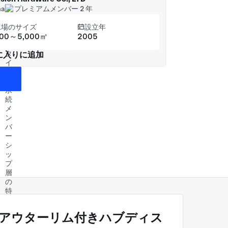
na
プレミアムメンバー 2 年
工場のサイズ
設立年
000～5,000㎡
2005
に入りに追加
きアウターリム付きハブディス