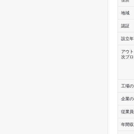
住所
地域
認証
設立年
アウト
次プロ
工場の
企業の
従業員
年間収