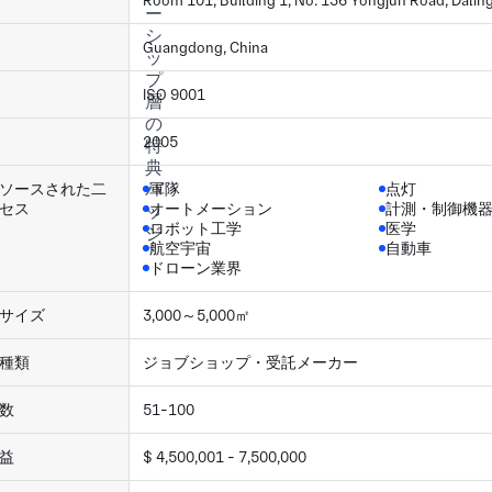
Room 101, Building 1, No. 136 Yongjun Road, Dal
Guangdong, China
ISO 9001
2005
ソースされた二
軍隊
点灯
セス
オートメーション
計測・制御機
ロボット工学
医学
航空宇宙
自動車
ドローン業界
サイズ
3,000～5,000㎡
種類
ジョブショップ・受託メーカー
数
51-100
益
$ 4,500,001 - 7,500,000