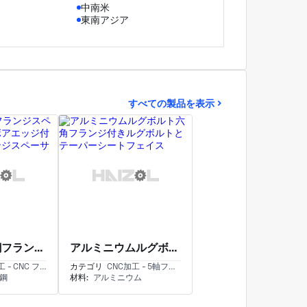
中南米
東南アジア
すべての製品を表示
ステンレス鋼フランジスペーサーと面取りボアエッジ付き中空円筒フランジスペーサー
アルミニウムルグボルト六角フランジ付きルグボルトとテーパーシートフェイス
C フライス加工とフライス加工
カテゴリ
CNC加工 - 5軸フライス加工
鋼
材料:
アルミニウム