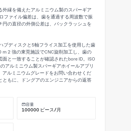
る外縁を備えたアルミニウム製のスパーギア
プロファイル偏差は、歯を通過する周波数で振
チ円の直径の外側公差は、バックラッシュを
angdong) は、ハブディスクと5軸フライス加工を使用した歯
m ² 強の東莞施設でCNC旋削加工し、歯の
致することが確認されたbore ID。ISO 
造のアルミニウム製スパーギアホイールアプリ
、アルミニウムグレードをお問い合わせくだ
とともに、ドングアのエンジニアからの返答
容量
100000 ピース/月