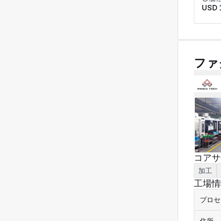
USD 
ファ
コアサ
加工
工場情
プロセ