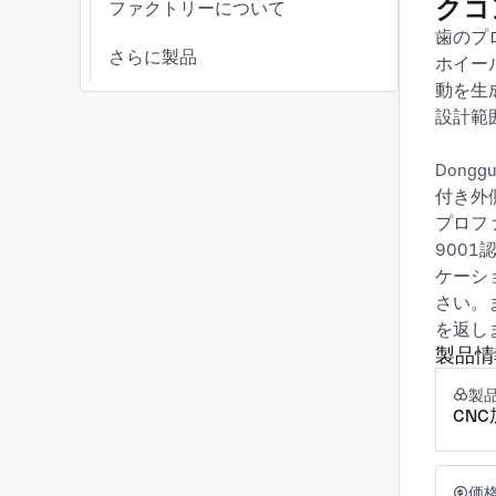
クコ
ファクトリーについて
歯のプ
さらに製品
ホイー
動を生
設計範
Dongg
付き外
プロフ
900
ケーシ
さい。
を返し
製品情
製
CNC
価