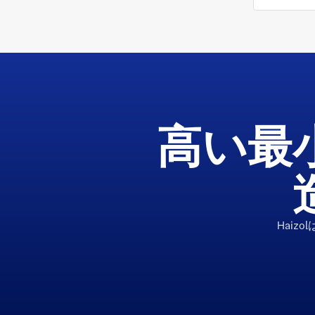
高い最
Hai