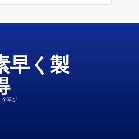
素早く製
得
、企業が