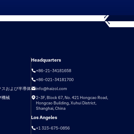
Headquarters
+86-21-34181658
+86-021-34181700
クスおよび半導体
info@haizol.com
び機械
2-3F, Block 67, No. 421 Hongcao Road,
Hongcao Building, Xuhui District,
Shanghai, China
Los Angeles
+1 323-675-0856