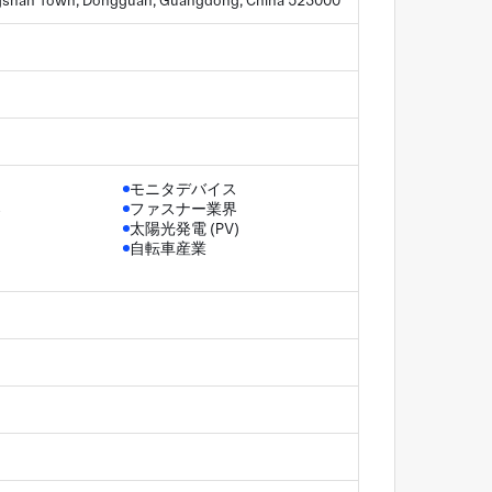
ingshan Town, Dongguan, Guangdong, China 523000
モニタデバイス
器
ファスナー業界
太陽光発電 (PV)
自転車産業