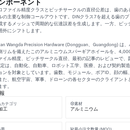
ンポーネント
ロファイル精度クラスとピッチサークルの直径公差は、歯のあ
ルの主要な制御コールアウトです。DINクラス7を超える歯の
成するメッシュで周期的な伝達誤差を生成します。一方、ピッ
囲外にシフトします。

uan Wangda Precision Hardware (Dongguan、Gu
側リムを備えたこのアルミニウムスパーギアホイールを、4,000 
ァイル精度、ピッチサークル直径、最初の記事のレビューで、図面と一
1認定は、自動化、自動車、ロボット工学、医療、および契約製
ョンを対象としています。歯数、モジュール、ボアID、顔の幅
また、航空宇宙、軍事、ドローンの各セクターのクライアント
ます。
報
品カテゴリ
素材
加工
アルミニウム
格帯
最小注文数量 (MOQ)