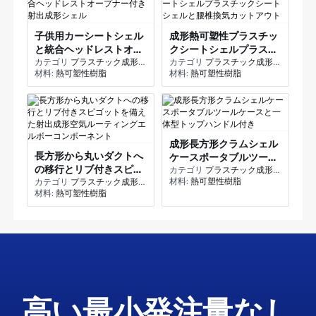
子供用カーシートシェル
成形熱可塑性プラスチッ
と統合ヘッドレストオー
クシートシェルプラスチ
プナー付き射出成形シェ
カテゴリ
プラスチック成形品 - プラスチック射出成形
ックシートシェルと腰椎
カテゴリ
プラスチック成形品 - プラスチック射出成形
材料:
熱可塑性樹脂
材料:
熱可塑性樹脂
ル
換気カットアウト
成形長方形クラムシェル
長方形から丸いダクトへ
ケースポータブルツール
の移行とリブ付きスピゴ
ケースと一体型トップハ
カテゴリ
プラスチック成形品 - プラスチック射出成形
材料:
熱可塑性樹脂
ットを備えた射出成形空
カテゴリ
プラスチック成形品 - プラスチック射出成形
ンドル付き
材料:
熱可塑性樹脂
気ルーティングエルボー
コンポーネント
高い最小発注量なし