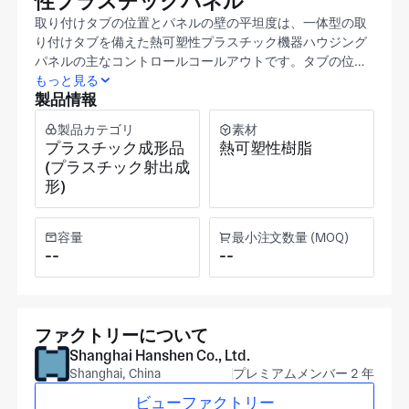
性プラスチックパネル
取り付けタブの位置とパネルの壁の平坦度は、一体型の取
り付けタブを備えた熱可塑性プラスチック機器ハウジング
パネルの主なコントロールコールアウトです。タブの位置
エラーにより、パネルが機器のシャーシに斜めに配置され
もっと見る
製品情報
ます。一方、壁の平坦度の偏差により、パネル面が内側に
曲がり、パネルとその対応するベゼルの間に不均一なギャ
製品カテゴリ
素材
ップが作成されます。 Shanghai Hanshen (Shanghai、
プラスチック成形品
熱可塑性樹脂
1991年設立) この熱可塑性プラスチック機器収容パネル
(プラスチック射出成
を、約30,000㎡の上海施設で、CNCのフライス加工とボー
形)
リングおよびフライス加工CNC加工を介して、輪郭のある
ボディと一体型の取り付けタブでCNCします。最初のサン
プルチェックでリリースされた寸法と比較してリブの深さ
容量
最小注文数量 (MOQ)
を補強します。ISO 9001認定は、エレベータ、エネルギー
--
--
貯蔵、測定および制御機器、および鉄道、ロジスティク
ス、および機械および電気 (その他押出) アプリケーション
を提供するパネルアプリケーションを収容する契約製造機
器のプロセスドキュメントを管理します。 タブの位置、壁
ファクトリーについて
の平坦度の要件、パネルの寸法、および熱可塑性プラスチ
Shanghai Hanshen Co., Ltd.
ックグレードを指定して、プリントを添付します。そして
Shanghai, China
プレミアムメンバー 2 年
私達は私達の上海のチームからの提案を返します。
ビューファクトリー