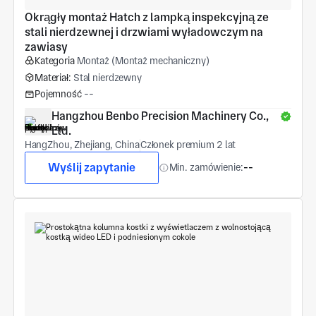
Okrągły montaż Hatch z lampką inspekcyjną ze 
stali nierdzewnej i drzwiami wyładowczym na 
zawiasy
Kategoria
Montaż (Montaż mechaniczny)
Materiał:
Stal nierdzewny
Pojemność
--
Hangzhou Benbo Precision Machinery Co., 
Ltd.
HangZhou, Zhejiang, China
Członek premium 2 lat
Wyślij zapytanie
Min. zamówienie:
--