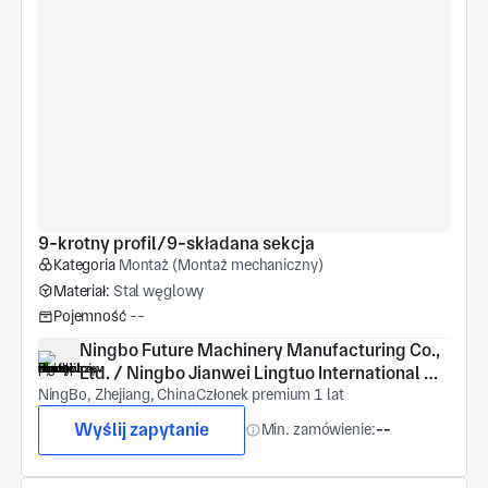
9-krotny profil/9-składana sekcja
Kategoria
Montaż (Montaż mechaniczny)
Materiał:
Stal węglowy
Pojemność
--
Ningbo Future Machinery Manufacturing Co., 
Ltd. / Ningbo Jianwei Lingtuo International 
NingBo, Zhejiang, China
Trade Co., Ltd.
Członek premium 1 lat
Wyślij zapytanie
Min. zamówienie:
--