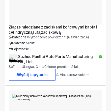
Złącze miedziane z zaciskami końcowymi kabla i 
cylindryczną lufą zaciskową
Kategoria
Wykończenie powierzchni (Galwanizacja)
Materiał:
Miedź
Pojemność
--
Suzhou RunKai Auto Parts Manufacturing 
Co., Ltd.
SuZhou, Jiangsu, China
Członek premium 2 lat
Wyślij zapytanie
Min. zamówienie:
--