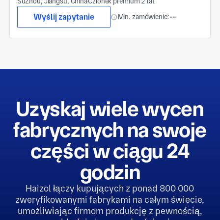
SuZhou, Jiangsu, China
Członek premium 2 lat
Wyślij zapytanie
Min. zamówienie:
--
Uzyskaj wiele wycen
fabrycznych na swoje
części w ciągu 24
godzin
Haizol łączy kupujących z ponad 800 000
zweryfikowanymi fabrykami na całym świecie,
umożliwiając firmom produkcję z pewnością,