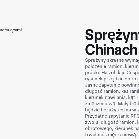
Sprężyn
Chinach
Sprężyny skrętne wymag
położenie ramion, kieru
próbki. Haizol daje Ci s
rysunek przejdzie do ro
Jasne zapytanie powinno
długość ramion, kąt ra
kierunek nawijania, kąt
zmęczeniową. Mały błąd 
będzie bezużyteczna w 
Przydatne zapytanie RFQ
zwoju, długość ramion,
obrotowego, kierunek na
trwałość zmęczeniową. P