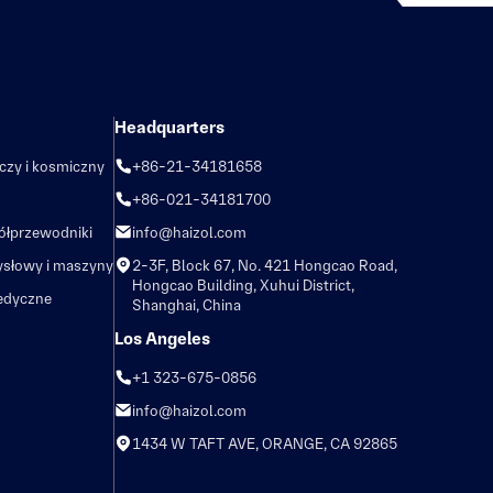
Headquarters
iczy i kosmiczny
+86-21-34181658
+86-021-34181700
półprzewodniki
info@haizol.com
ysłowy i maszyny
2-3F, Block 67, No. 421 Hongcao Road,
Hongcao Building, Xuhui District,
edyczne
Shanghai, China
Los Angeles
+1 323-675-0856
info@haizol.com
1434 W TAFT AVE, ORANGE, CA 92865