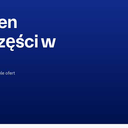
cen
zęści w
le ofert