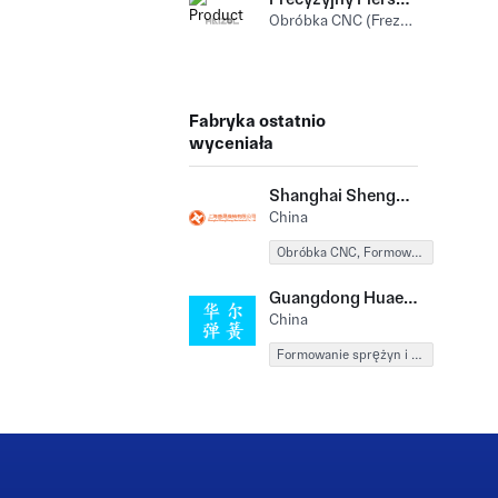
Obróbka CNC (Frezowanie i frezowanie CNC) Aluminium
Fabryka ostatnio
wyceniała
Shanghai Shengsheng Machinery Co., Ltd
China
Obróbka CNC, Formowanie sprężyn i drutu
Guangdong Huaersai Spring Industry Co., Ltd
China
Formowanie sprężyn i drutu, Produkcja blachy, Oznakowanie metalu, Formowanie tworzyw sztucznych