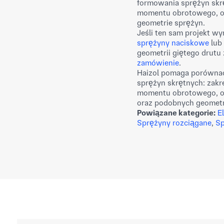
formowania sprężyn skr
momentu obrotowego, ob
geometrie sprężyn.
Jeśli ten sam projekt wy
sprężyny naciskowe
lub
geometrii giętego drutu
zamówienie
.
Haizol pomaga porównać
sprężyn skrętnych: zakr
momentu obrotowego, obr
oraz podobnych geometr
Powiązane kategorie:
E
Sprężyny rozciągane
,
Sp