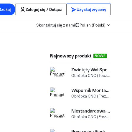
Szukaj
Zaloguj się / Dołącz
Uzyskaj wyceny
Skontaktuj się z nami
Polish (Polski)
Najnowszy produkt
NOWE
Zwinięty Wał Sprężynowy
Obróbka CNC (Toczenie CNC) Stal nierdzewny
Wspornik Montażowy W Kształcie Litery L
Obróbka CNC (Frezowanie i frezowanie CNC) Aluminium
Niestandardowa Kolumna Montażowa Sprzętu Aluminiowego
Obróbka CNC (Frezowanie bramowe) Aluminium
Precyzyjny Pierścień Wsparcia Gwintu Wewnętrznego Obrabianego CNC