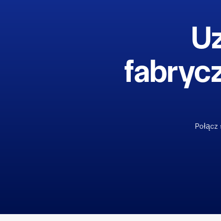
Uz
fabryc
Połącz 