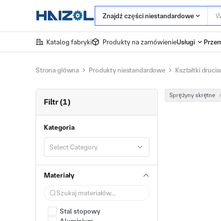
Znajdź części niestandardowe
Katalog fabryki
Produkty na zamówienie
Usługi
Przem
Strona główna
Produkty niestandardowe
Kształtki druci
Sprężyny skrętne
Filtr (1)
Kategoria
Select Category
Materiały
Stal stopowy