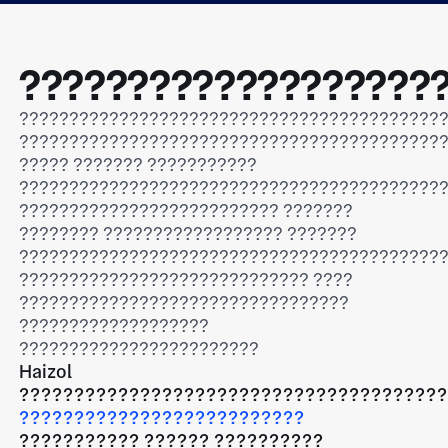
???????????????????
??????????????????????????????????????????
??????????????????????????????????????????
????? ??????? ???????????
??????????????????????????????????????????
?????????????????????????? ???????
???????? ?????????????????? ???????
??????????????????????????????????????????
????????????????????????????? ????
?????????????????????????????????
???????????????????
????????????????????????
Haizol
??????????????????????????????????????
??????????????????????????
??????????? ?????? ??????????