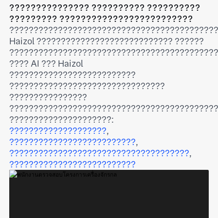
??????????????? ?????????? ??????????
????????? ?????????????????????????
??????????????????????????????????????????
Haizol ???????????????????????????? ??????
??????????????????????????????????????????
???? AI ??? Haizol
??????????????????????????
????????????????????????????????
????????????????
??????????????????????????????????????????
?????????????????????:
????????????????????
,
??????????????????????????
,
?????????????????????????????????????
,
??????????????????????????