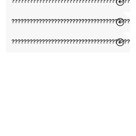
????????????????????????????????????????
????????????????????????????????????????
????????????????????????????????????????