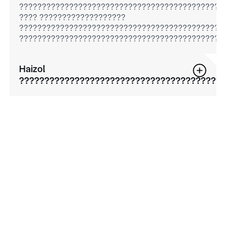
?????????????????????????????????????????????
???? ???????????????????
?????????????????????????????????????????????
????????????????????????????????????????????
Haizol
????????????????????????????????????????