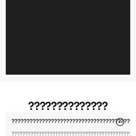
??????????????
????????????????????????????????????????
?????????????????????????????????????????????