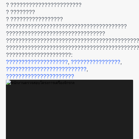
? ???????????????????????
? ????????
? ?????????????????
???????????????????????????????????????
????????????????????????????????
??????????????????????????????????????????
??????????????????????????????????????????
?????????????????????:
????????????????????
,
????????????????
,
??????????????????????????
,
??????????????????????