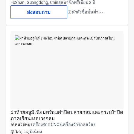
FoShan, Guangdong, China
สมาชิกพรีเมียม 2 ปี
ส่งสอบถาม
คำสั่งซื้อขั้นต่ำ:
--
ฝาท้ายอลูมิเนียมพร้อมฝาปิดปลายกลมและกระเป๋าปิด
ภาคเรียนแบบวงกลม
หมวดหมู่
เครื่องจักร CNC (เครื่องจักรกลสวิส)
วัสดุ:
อลูมิเนียม