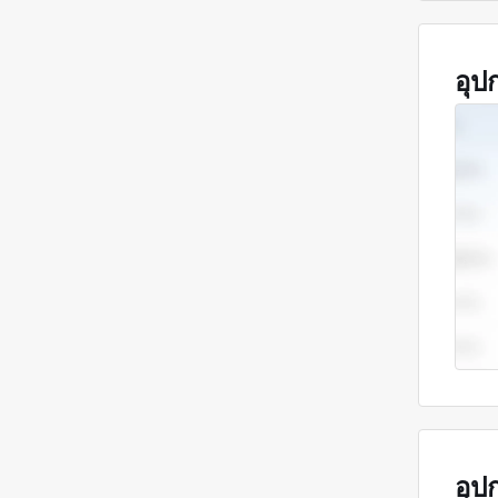
อุป
อุป