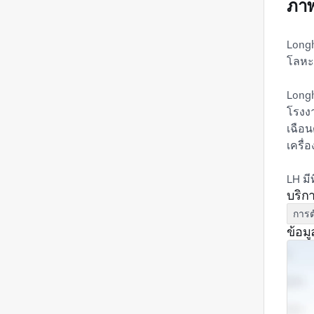
ภาพ
Longh
โลหะแ
Longh
โรงงา
เฉือน
เครื่
LH มี
บริก
CAD/
การต
LH ผล
ข้อมู
LH ตร