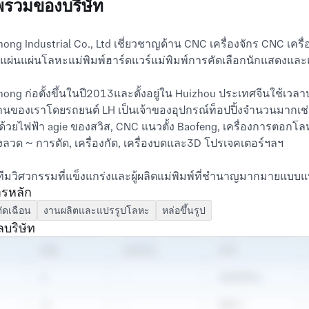
รวมของบริษัท
ong Industrial Co., Ltd เชี่ยวชาญด้าน CNC เครื่องจักร CNC เค
ผ่นแผ่นโลหะแม่พิมพ์ฮาร์ดแวร์แม่พิมพ์การคัดเลือกนักแสดงและ
ong ก่อตั้งขึ้นในปี2013และตั้งอยู่ใน Huizhou ประเทศจีนใช้เว
นของเราโดยรถยนต์ LH เป็นเจ้าของอุปกรณ์ท็อปปิ้งจำนวนมากเช่นเค
ด้วยไฟฟ้า agie ของสวิส, CNC แนวตั้ง Baofeng, เครื่องการตอกโล
องลวด ~ การตัด, เครื่องกัด, เครื่องบดและ3D โปรเจคเตอร์ฯลฯ
ทีมวิศวกรรมที่แข็งแกร่งและผู้ผลิตแม่พิมพ์ที่ชำนาญมากมายแบ
ารหลัก
CAM/CAE/Solidworks/Pro-E/UG สามารถยอมรับได้สำหรับโค
ัดเฉือน
งานผลิตและแปรรูปโลหะ
หล่อขึ้นรูป
ิตชิ้นส่วนทางการแพทย์ต่างๆชิ้นส่วนยานยนต์เครื่องใช้ภายในบ้านเ
ลบริษัท
ะหนักเสมอว่าคุณภาพและเทคนิคคือชีวิตของบริษัทลูกค้าเป็นหัวใจ