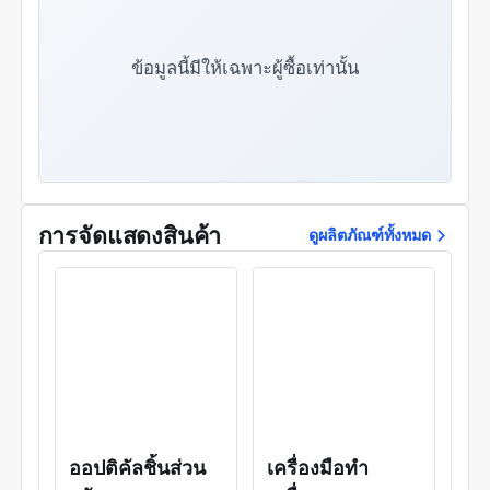
สวัสดิการของพนักงานในโรงงานและวิศวกรเทคนิค
อย่างต่อเนื่องพร้อมทั้งจัดให้มีการฝึกอบรมด้านเทคนิค
และความชำนาญเฉพาะทางอย่างสม่ำเสมอใน
ข้อมูลนี้มีให้เฉพาะผู้ซื้อเท่านั้น
อุตสาหกรรมแม่พิมพ์และผลิตภัณฑ์พลาสติกภายหลังค
วามพยายามตลอดระยะเวลา12ปีชีเจียพลาสติกโมลด์
และพนักงานของบริษัทได้รวบรวมทีมบุคลากรด้าน
เทคนิคที่มีความเชี่ยวชาญสูงและมีความภักดีอย่างยิ่ง
อาศัยทีมนี้และยึดมั่นในข้อกำหนดที่เข้มงวดของลูกค้า
แม่พิมพ์พลาสติกพลาสติก Shijia ได้สร้างรูปแบบการ
ดำเนินงานขององค์กรที่มีประสิทธิภาพสูง ธุรกิจหลัก:
การจัดแสดงสินค้า
ดูผลิตภัณฑ์ทั้งหมด
การพัฒนาแม่พิมพ์ฉีดพลาสติก (ชิ้นส่วนพลาสติก
สำหรับยานยนต์อุปกรณ์เสริมพลาสติกสำหรับ
เครื่องจักรอุตสาหกรรมของใช้ประจำวันท่อพลาสติก
เป็นต้น); ผลิตภัณฑ์พลาสติกทุกประเภท ด้วย
ประสบการณ์อันลึกซึ้งด้านการพัฒนาแม่พิมพ์และการ
ผลิตพลาสติกตลอดจนวิสัยทัศน์อันกว้างไกลและความ
คิดริเริ่มในการแก้ไขปัญหารวมถึงความใส่ใจในราย
ละเอียดชีเจียพลาสติกโมลด์ได้รักษาความสัมพันธ์เชิง
ความร่วมมือระยะยาวกับลูกค้าทั้งในและต่างประเทศ
จำนวนมากผลิตภัณฑ์จำนวนมากที่ผลิตโดยชิเจีย
ออปติคัลชิ้นส่วน
เครื่องมือทำ
พลาสติกโมลด์สามารถแข่งขันกับสินค้านำเข้าบาง