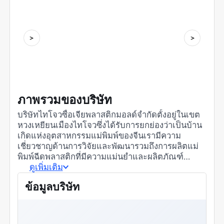
ภาพรวมของบริษัท
บริษัทไทโจวซื่อเจียพลาสติกมอลด์จำกัดตั้งอยู่ในเขต
หวงเหยียนเมืองไทโจวซึ่งได้รับการยกย่องว่าเป็นบ้าน
เกิดแห่งอุตสาหกรรมแม่พิมพ์ของจีนเรามีความ
เชี่ยวชาญด้านการวิจัยและพัฒนารวมถึงการผลิตแม่
พิมพ์ฉีดพลาสติกที่มีความแม่นยำและผลิตภัณฑ์
พลาสติกหลากหลายชนิดเราควรมุ่งเน้นการพัฒนา
ดูเพิ่มเติม
เทคโนโลยีแม่พิมพ์และขีดความสามารถด้านการฉีด
ข้อมูลบริษัท
ขึ้นรูปพลาสติกเพื่อให้สามารถตอบสนองความต้องการ
ของลูกค้าทั้งในประเทศและต่างประเทศได้ดียิ่งขึ้น ชี
เจียพลาสติกโมลด์ยึดมั่นในแนวคิดการบริหารที่เน้น
“คนเป็นศูนย์กลาง” โดยมุ่งพัฒนาค่าตอบแทนและ