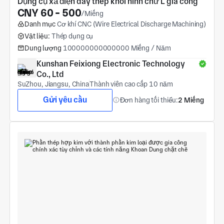
Dụng cụ xả điện dây thép khối hình chữ L gia công
CNY 60 - 500
/Miếng
Danh mục
Cơ khí CNC (Wire Electrical Discharge Machining)
Vật liệu:
Thép dụng cụ
Dung lượng
100000000000000 Miếng / Năm
Kunshan Feixiong Electronic Technology 
Co., Ltd
SuZhou, Jiangsu, China
Thành viên cao cấp 10 năm
Gửi yêu cầu
Đơn hàng tối thiểu:
2 Miếng