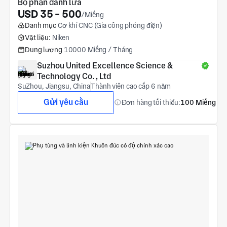
Bộ phận đánh lửa
USD 35 - 500
/Miếng
Danh mục
Cơ khí CNC (Gia công phóng điện)
Vật liệu:
Niken
Dung lượng
10000 Miếng / Tháng
Suzhou United Excellence Science &  
Technology Co. , Ltd
SuZhou, Jiangsu, China
Thành viên cao cấp 6 năm
Gửi yêu cầu
Đơn hàng tối thiểu:
100 Miếng