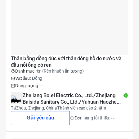
Thân bằng đồng đúc với thân đồng hồ đo nước và 
đầu nối ống có ren
Danh mục
rèn (Rèn khuôn ấn tượng)
Vật liệu:
Đồng
Dung lượng
--
Zhejiang Bolei Electric Co., Ltd./Zhejiang 
Baisida Sanitary Co., Ltd./Yuhuan Haozheng 
TaiZhou, Zhejiang, China
COPPER Products Co., Ltd.
Thành viên cao cấp 2 năm
Gửi yêu cầu
Đơn hàng tối thiểu:
--