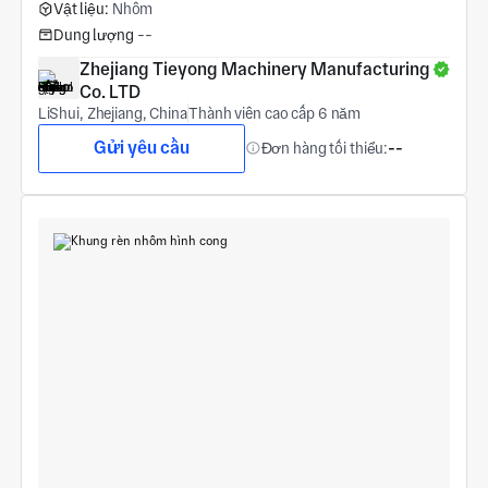
Vật liệu:
Nhôm
Dung lượng
--
Zhejiang Tieyong Machinery Manufacturing 
Co. LTD
LiShui, Zhejiang, China
Thành viên cao cấp 6 năm
Gửi yêu cầu
Đơn hàng tối thiểu:
--