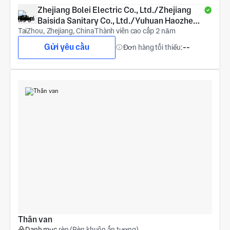
Zhejiang Bolei Electric Co., Ltd./Zhejiang 
Baisida Sanitary Co., Ltd./Yuhuan Haozheng 
TaiZhou, Zhejiang, China
COPPER Products Co., Ltd.
Thành viên cao cấp 2 năm
Gửi yêu cầu
Đơn hàng tối thiểu:
--
Thân van
Danh mục
rèn (Rèn khuôn ấn tượng)