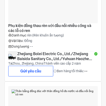
Phụ kiện đồng thau rèn với đầu nối nhiều cổng và 
các lỗ có ren
Danh mục
rèn (Rèn khuôn ấn tượng)
Vật liệu:
Đồng
Dung lượng
--
Zhejiang Bolei Electric Co., Ltd./Zhejiang 
Baisida Sanitary Co., Ltd./Yuhuan Haozheng 
TaiZhou, Zhejiang, China
COPPER Products Co., Ltd.
Thành viên cao cấp 2 năm
Gửi yêu cầu
Đơn hàng tối thiểu:
--