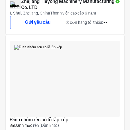
Zhejiang Tieyong Machinery Manufacturing 
Co. LTD
LiShui, Zhejiang, China
Thành viên cao cấp 6 năm
Gửi yêu cầu
Đơn hàng tối thiểu:
--
Đinh nhôm rèn có lỗ lắp kép
Danh mục
rèn (Đùn khác)