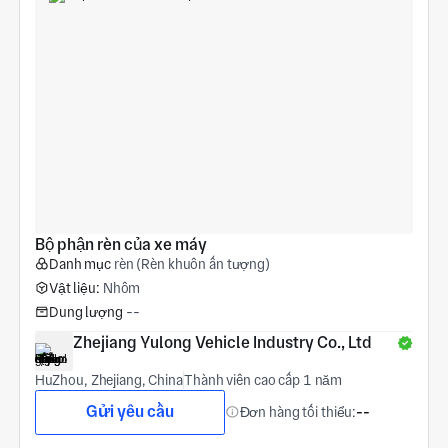
Bộ phận rèn của xe máy
Danh mục
rèn (Rèn khuôn ấn tượng)
Vật liệu:
Nhôm
Dung lượng
--
Zhejiang Yulong Vehicle Industry Co., Ltd
HuZhou, Zhejiang, China
Thành viên cao cấp 1 năm
Gửi yêu cầu
Đơn hàng tối thiểu:
--