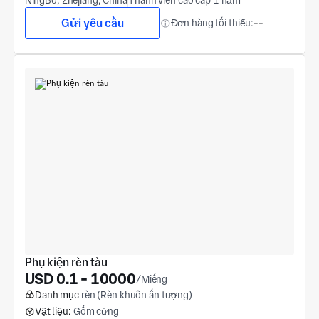
NingBo, Zhejiang, China
Thành viên cao cấp 1 năm
Gửi yêu cầu
Đơn hàng tối thiểu:
--
Phụ kiện rèn tàu
USD 0.1 - 10000
/Miếng
Danh mục
rèn (Rèn khuôn ấn tượng)
Vật liệu:
Gốm cứng