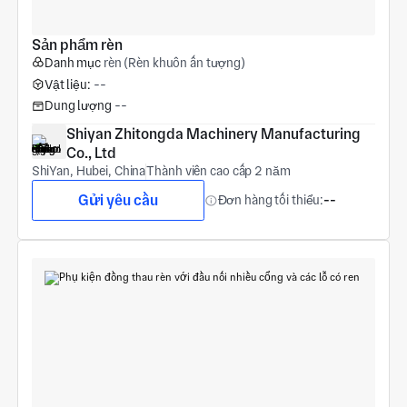
Sản phẩm rèn
Danh mục
rèn (Rèn khuôn ấn tượng)
Vật liệu:
--
Dung lượng
--
Shiyan Zhitongda Machinery Manufacturing 
Co., Ltd
ShiYan, Hubei, China
Thành viên cao cấp 2 năm
Gửi yêu cầu
Đơn hàng tối thiểu:
--