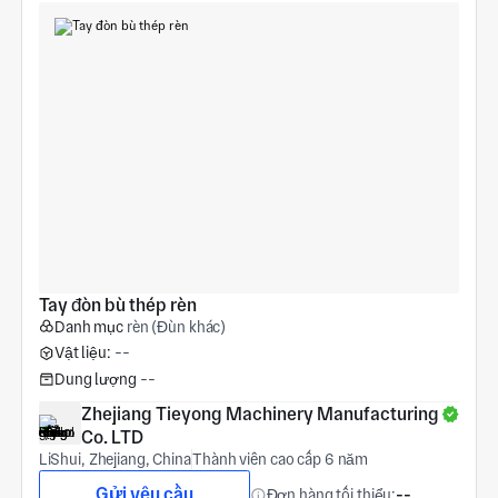
Tay đòn bù thép rèn
Danh mục
rèn (Đùn khác)
Vật liệu:
--
Dung lượng
--
Zhejiang Tieyong Machinery Manufacturing 
Co. LTD
LiShui, Zhejiang, China
Thành viên cao cấp 6 năm
Gửi yêu cầu
Đơn hàng tối thiểu:
--