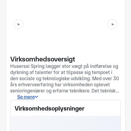
Virksomhedsoversigt
Huaersai Spring lægger stor vægt på indførelse og
dyrkning af talenter for at tilpasse sig tempoet i
den sociale og teknologiske udvikling. Med over 30
års erhvervserfaring har virksomheden oplevet
senioringeniører og erfarne teknikere. Det tekniske
team har flere patenterede teknologier på nationalt
Se mere
plan og leverer flere forårsløsninger til
Virksomhedsoplysninger
børsnoterede virksomheder, luft- og
militærindustrier. hjælpe kunder med at forbedre
deres nukleare kapacitet i samme branche. Ved at
forbedre konkurrenceevnen har vi fået flere ordrer.