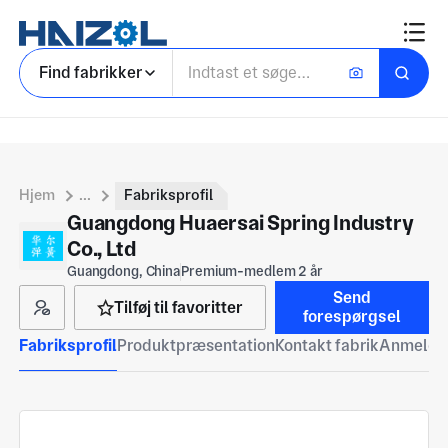
Find fabrikker
Hjem
...
Fabriksprofil
Guangdong Huaersai Spring Industry
Co., Ltd
Guangdong, China
Premium-medlem 2 år
Send
Tilføj til favoritter
forespørgsel
Fabriksprofil
Produktpræsentation
Kontakt fabrik
Anmeldel