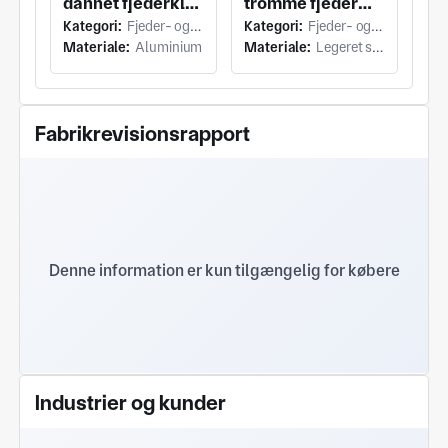
dannet fjederklip
tromme fjeder
Kategori:
Fjeder- og trådformning (Kompressionsfjeder)
Kategori:
Fjeder- og trådformning (Trådformning)
med
montering med
Materiale:
Aluminium
Materiale:
Legeret stål
metalholdende
spiralspole
klip og afrundede
fjeder montering
ende kroger
og Integral
Fabrikrevisionsrapport
Terminal
Krog/Tab
Denne information er kun tilgængelig for købere
Industrier og kunder