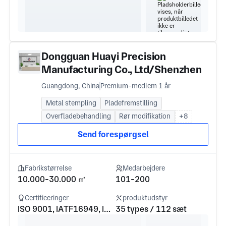
Dongguan Huayi Precision
Manufacturing Co., Ltd/Shenzhen
Runhengtai Hardware Products
Guangdong, China
Premium-medlem 1 år
Co., Ltd
Metal stempling
Pladefremstilling
Overfladebehandling
Rør modifikation
+8
Send forespørgsel
Fabrikstørrelse
Medarbejdere
10.000-30.000 ㎡
101-200
Certificeringer
produktudstyr
ISO 9001, IATF16949, ISO 14000
35 types / 112 sæt