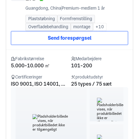
Guangdong, China
Premium-medlem 1 år
Plaststøbning
Formfremstilling
Overfladebehandling
montage
+10
Send forespørgsel
Fabrikstørrelse
Medarbejdere
5.000-10.000 ㎡
101-200
Certificeringer
produktudstyr
ISO 9001, ISO 14001, CCC
25 types / 75 sæt