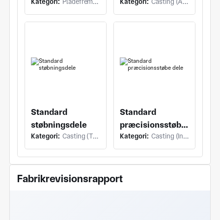
Kategori:
Pladefremstilling (Andre Ekstrudering)
Kategori:
Casting (Andre Ekstrudering)
dele
Standard
Standard
støbningsdele
præcisionsstøbe
Kategori:
Casting (Trykstøbning)
Kategori:
Casting (Investeringsstøbning)
dele
Fabrikrevisionsrapport