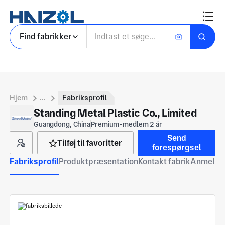
Find fabrikker
Hjem
...
Fabriksprofil
Standing Metal Plastic Co., Limited
Guangdong, China
Premium-medlem 2 år
Send
Tilføj til favoritter
forespørgsel
Fabriksprofil
Produktpræsentation
Kontakt fabrik
Anmeldel