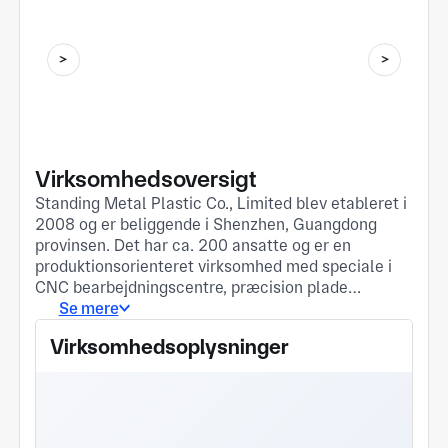
Virksomhedsoversigt
Standing Metal Plastic Co., Limited blev etableret i
2008 og er beliggende i Shenzhen, Guangdong
provinsen. Det har ca. 200 ansatte og er en
produktionsorienteret virksomhed med speciale i
CNC bearbejdningscentre, præcision plade
forarbejdning, metal stempling, støbning,
Se mere
sprøjtestøbning, og støbeforme fremstilling. Vi kan
Virksomhedsoplysninger
levere et komplet sæt af tjenester fra
produktdesign til fremstilling, produktion støbning,
emballage til transport, og kan behandle
forskellige metal- og plastmaterialer såsom
kobber, jern, aluminium, rustfrit stål, værktøjsstål,