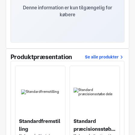
titanlegering, zinklegering, wolframstål, grafit mv.
Denne information er kun tilgængelig for
Plastmaterialer såsom PMMA, POM,, PTTFE, ABS,
købere
PC, Nylon, silikonegummi osv. under forudsætning
af forskellige overfladebehandlinger såsom
oxidation, galopplæsning, pulverlakering,
bagemaling, elektroforese, sandblæsning polering,
silkeskærmtryk mv. I mange år, Virksomheden har
implementeret diversificeret udvikling og har rig
produktionserfaring inden for produktdesign og
Produktpræsentation
Se alle produkter
produktion, CNC bearbejdning centre,
pladebehandling, sprøjtestøbning, metal stempling,
støbning, og andre aspekter. Virksomheden holder
sig til erhvervsfilosofien om "folkningsorienteret,
innovationsdrevet og skabelse af fremtiden". Vi har
mulighed for at give kunderne
monteringskapaciteter til færdige produkter. Og
give kunderne et komplet sæt af
produktionstjenester for produkter. Ser frem til at
arbejde hånd i hånd med nye og gamle kunder for
Standardfremstil
Standard
win-win samarbejde.
ling
præcisionsstøbe