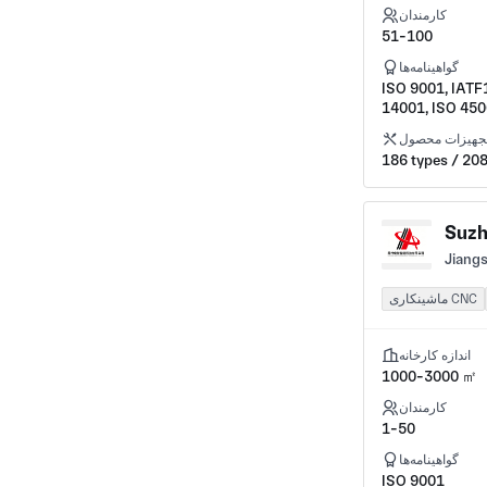
ISO OHSAS18001
شرکت شروع
کارمندان
دیگر
51-100
گواهینامه‌ها
ISO 9001, IATF
14001, ISO 45
ASME
جهیزات محصول
186 types / 208
Suzh
Jiangs
ماشینکاری CNC
اندازه کارخانه
1000-3000 ㎡
کارمندان
1-50
گواهینامه‌ها
ISO 9001