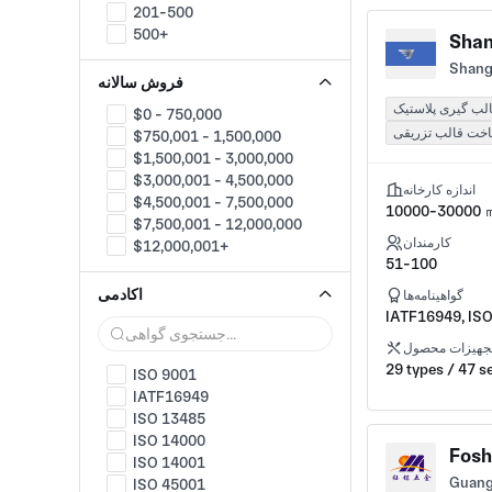
صنعت ذخیره انرژی
201-500
تجهیزات برقی
500+
Shan
نورپردازی
موتورها
Shang
فروش سالانه
نیمه هادی
لب گیری پلاستیک
UHV
$0 - 750,000
سیم و کابل
خت قالب تزریقی
$750,001 - 1,500,000
مهندسی و طراحی
$1,500,001 - 3,000,000
خدمات مجلس و مشورت
$3,000,001 - 4,500,000
اندازه کارخانه
پیشنهاد
$4,500,001 - 7,500,000
10000-30000 
تولید OEM
$7,500,001 - 12,000,000
حفاظت از محیط زیست
کارمندان
$12,000,001+
مدیریت پسماند
51-100
قفل صنعت
اکادمی
گواهینامه‌ها
هشدار امنیت و امنیت
IATF16949, IS
مراقبت ابزارها
حفاظت در برابر آتش
جهیزات محصول
29 types / 47 s
غذا و نوشیدنی
ISO 9001
Name
IATF16949
کوره و کوره های صنعتی
ISO 13485
اتوماسیون
ISO 14000
Fosh
صنعت CNC
ISO 14001
بلبرینگ و انتقال
Guang
ISO 45001