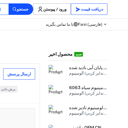
دریافت قیمت
ورود / پیوستن
جستجو
Farsi (فارسی)
با ما تماس بگیرید
محصول اخیر
جدید
قسمت های آلومینیوم با پایان آبی نادید شده
تکمیل سطح (آندایز کردن) آلومینیوم
ارسال پرسش
لوله ي آلومينيوم سياه 6063-T6 اتصال براي کارت هاي بيمارستان
برش دادن
تکمیل سطح (آندایز کردن) آلومینیوم
اعضای آبجوی آلومینیوم نادیز شده CNC برای جراحی گرم
تکمیل سطح (آندایز کردن) آلومینیوم
ماشینی OEM CNC سفارشی بخش آلومینیوم جراحی برای پزشکی و الکترونیک