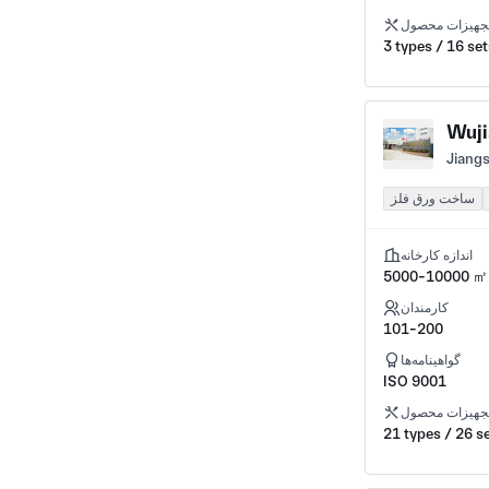
جهیزات محصول
3 types / 16 set
Wuji
Jiangs
ساخت ورق فلز
اندازه کارخانه
5000-10000 ㎡
کارمندان
101-200
گواهینامه‌ها
ISO 9001
جهیزات محصول
21 types / 26 s