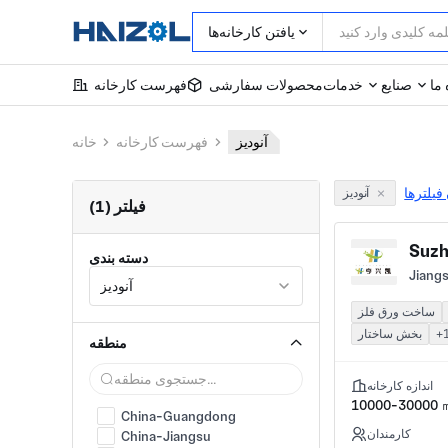
یافتن کارخانه‌ها
 ما
صنایع
خدمات
محصولات سفارشی
فهرست کارخانه
آنودیز
فهرست کارخانه
خانه
فیلترها
آنودیز
فیلتر (1)
Suzh
دسته بندی
Jiangs
آنودیز
ساخت ورق فلز
+
بخش ساختار
منطقه
اندازه کارخانه
10000-30000 
China-Guangdong
کارمندان
China-Jiangsu