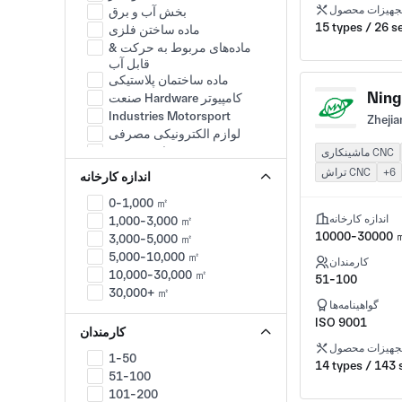
China-Yunnan
جهیزات محصول
بخش آب و برق
China-Shaanxi
15 types / 26 s
ماده ساختن فلزی
China-Gansu
ماده‌های مربوط به حرکت &
China-Ningxia
China-Qinghai
ماده ساختمان پلاستیکی
China-Xizang
Ning
صنعت Hardware کامپیوتر
China-Macao
Industries Motorsport
Zhejia
China-Xinjiang
لوازم الکترونیکی مصرفی
China-Hong Kong
ساز موسیقی
ماشینکاری CNC
China-Taiwan
کالاهای مصرفی
+6
تراش CNC
اندازه کارخانه
پیشنهاد اداره
0-1,000 ㎡
مبلمان
اندازه کارخانه
1,000-3,000 ㎡
صنعت بازسازی بیرون
10000-30000 
3,000-5,000 ㎡
5,000-10,000 ㎡
محصولات ورزشی
کارمندان
10,000-30,000 ㎡
لوازم خانگی
51-100
30,000+ ㎡
صنعت اسباب بازی
گواهینامه‌ها
تجهیزات آشپزخانه
ISO 9001
نظامی
کارمندان
جهیزات محصول
تحصیلات
1-50
14 types / 143 
تحقیقات علمی و آزمایشگاه
51-100
باتری
101-200