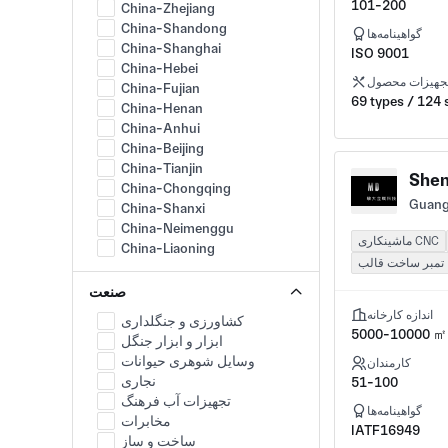
101-200
China-Zhejiang
China-Shandong
گواهینامه‌ها
China-Shanghai
ISO 9001
China-Hebei
جهیزات محصول
China-Fujian
69 types / 124 
China-Henan
China-Anhui
China-Beijing
China-Tianjin
Shen
China-Chongqing
Guang
China-Shanxi
China-Neimenggu
ماشینکاری CNC
China-Liaoning
تمبر ساخت قالب
China-Jilin
China-Heilongjiang
صنعت
China-Jiangxi
اندازه کارخانه
کشاورزی و جنگلداری
China-Hubei
5000-10000 ㎡
ابزار و ابزار جنگل
China-Hunan
وسایل شوهری حیوانات
کارمندان
China-Guangxi
نجاری
51-100
China-Hainan
تجهیزات آب فرهنگ
China-Sichuan
گواهینامه‌ها
مخابرات
China-Guizhou
IATF16949
ساخت و ساز