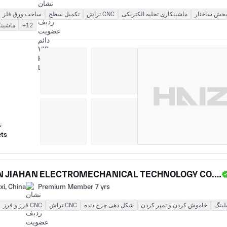
بخش ساختار
ماشینکاری تخلیه الکتریکی
تراش CNC
تکمیل سطح
ساخت ورق فلز
+12
ماشینک
ت
ets
XI'AN JIAHAN ELECTROMECHANICAL TECHNOLOGY CO., LTD.
i, China
Premium Member 7 yrs
یلینگ
خاموش کردن و تمپر کردن
شکل دهی چرخ دنده
تراش CNC
فرز و فرز CNC