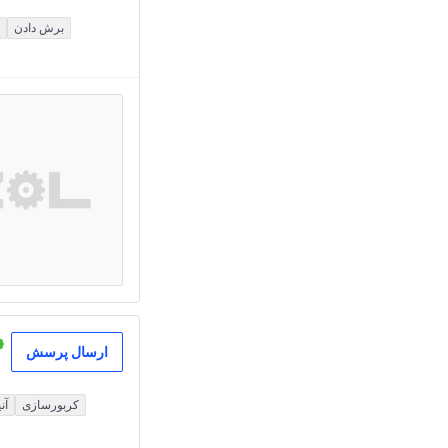
برش دادن
ارسال پرسش
کربورسازی
آن