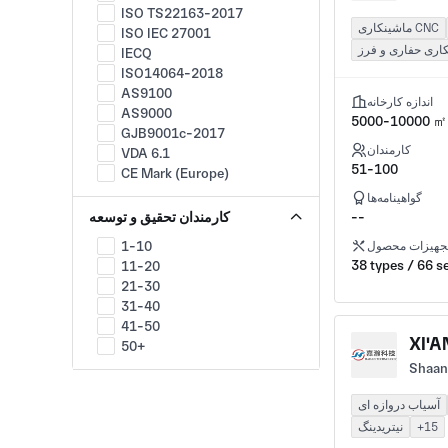
ابزار اندازه گیری و کنترل
ISO TS22163-2017
ماشینکاری CNC
صنعت بویلر
ISO IEC 27001
موتور احتراق داخلی
اری حفاری و فرز
IECQ
صنعت پنوماتیک
ISO14064-2018
ابزار برش
AS9100
اندازه کارخانه
ابزار قدرت
AS9000
5000-10000 ㎡
Industry Fasteners
GJB9001c-2017
مخازن تحت فشار
کارمندان
VDA 6.1
HVAC
51-100
CE Mark (Europe)
پمپ، شیر و لوازم جانبی
FDA - U.S. Food and Drug
گواهینامه‌ها
هیدرولیک
Administration
--
کارمندان تحقیق و توسعه
رباتیک
QS9000
1-10
جهیزات محصول
Service Robots
QS 9000 TE Supplement
38 types / 66 s
11-20
Special-Purpose Robots
QUALIFAS
21-30
Embodied AI
CCC
31-40
تولید تجهیزات ساخت افزودنی
ANSI/ESD S20.20
41-50
مکانیکی و الکتریکی (بقیه)
AS 9003
50+
پزشکی
AS 9102
Shaanx
بیوتکنولوژی دارویی
ASME
اکتشاف و تولید (E&P)
ASME Nuclear
آسیاب دروازه ای
معدن
ASQ
+15
نیتریدینگ
متالورژی
FAA