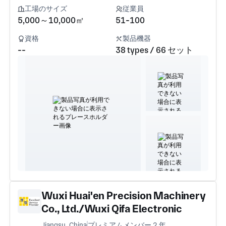
工場のサイズ
従業員
5,000～10,000㎡
51-100
資格
製品機器
--
38 types / 66 セット
Wuxi Huai'en Precision Machinery
Co., Ltd./Wuxi Qifa Electronic
Technology Co., Ltd./Wuxi Qifa
Jiangsu, China
プレミアムメンバー 2 年