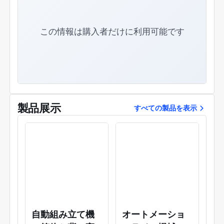
生管理システム認証ISO45001:2018に合格してい
ます。私たちは、毎日の生産管理の原則として5S
で企業の管理を強化してきました。 時代の継続的
この情報は購入者だけに利用可能です
な進歩、ビジネスの成長、そしてすべての関係者
のますます多様化するニーズに伴います。2010
年に国際的な顧客のニーズを満たすために、適格
な輸出入貿易資格を取得し、2019年には、産業
用プラグインボックスおよび制御キャビネット産
業の深い育成に焦点を当ててNanyu Electronic
Technologyを設立しました。2024年には、日本
製品展示
すべての製品を表示
の大阪にもオフィスを設立し、海外市場をさらに
拡大します。 複数の高仕様のダストフリーワーク
ショップ、高度に専門化された厳格な機械加工お
よび組み立てチーム、およびすべてのコンポーネ
ントのすべてのサイズとプロセスを厳密に制御
し、正確な組み立てを確保し、間違いのないよう
にする優れた共同操作機能があります。同時に、
常に新しい組み立て技術と方法を模索し、製品の
パフォーマンスと品質を向上させ、顧客がさまざ
まなニーズを解決するのを支援しています。 当社
自動組み立て機
オートメーショ
の製品は、主に精密ハードウェアの処理と製造、