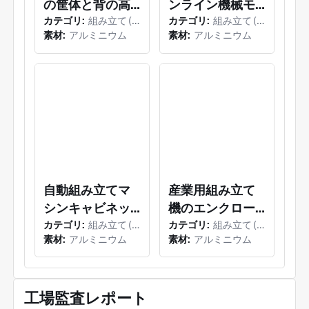
の筐体と背の高
ンライン機械モ
さまざまな広告ライトボックス、LEDスクリー
ン、バス広告プラットフォーム、さまざまな産業
カテゴリ:
組み立て (電子部品の組み立て)
カテゴリ:
組み立て (電子部品の組み立て)
いアクセスドア
ジュールおよび
用制御キャビネット、さまざまな検出器、さまざ
素材:
アルミニウム
素材:
アルミニウム
を備えた長方形
調整可能なレベ
まな自動車関連金属スタンピング部品、さまざま
のマルチパネル
リングフィート
な機械関連機器を含む、アジア、ヨーロッパ、お
キャビネット
を備えた長方形
よび国内市場に輸出されています。そしてさまざ
まな精密器械の部品の生产そして組み立て。さら
の閉じたベース
に、私達はまた商品および技術の輸出入でサービ
モジュール
スを提供します。 私たちは常に、お客様にタイム
リーで高品質のサービスを提供するために、永続
的な誠実さと継続的な職人技に依存してきまし
た。
自動組み立てマ
産業用組み立て
シンキャビネッ
機のエンクロー
カテゴリ:
組み立て (電子部品の組み立て)
カテゴリ:
組み立て (電子部品の組み立て)
トと二重窓付き
ジャーと積み重
素材:
アルミニウム
素材:
アルミニウム
アクセスドア付
ねられた2層パネ
きの高いキャビ
ルのレイアウト
ネット筐体
を備えたアルミ
工場監査レポート
ニウムエンクロ