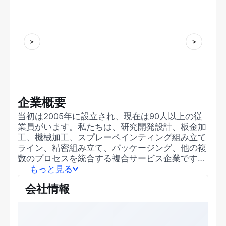
企業概要
当初は2005年に設立され、現在は90人以上の従
業員がいます。私たちは、研究開発設計、板金加
工、機械加工、スプレーペインティング組み立て
ライン、精密組み立て、パッケージング、他の複
数のプロセスを統合する複合サービス企業です。
お客様の多様な注文ニーズに対応するワンストッ
もっと見る
ププロセス実装ソリューションを提供することを
会社情報
約束し、より柔軟で高品質で応答性の高いサービ
スを提供する機能の強化に努めています。 現在、
品質管理システム認証ISO9001:2015、環境管理
システム認証ISO14001:2015、および労働安全衛