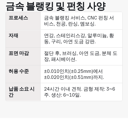
금속 블랭킹 및 펀칭 사양
프로세스
금속 블랭킹 서비스, CNC 펀칭 서
비스, 천공, 란싱, 엠보싱.
자재
연강, 스테인리스강, 알루미늄, 황
동, 구리, 아연 도금 강판.
표면 마감
절단 후, 브러싱, 아연 도금, 분체 도
장, 패시베이션.
허용 수준
±0.010인치(±0.25mm)에서
±0.020인치(±0.51mm)까지.
납품 소요 시
24시간 이내 견적. 금형 제작: 3~6
간
주. 생산: 6~10일.