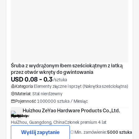
Śruba z wydrążonym łbem sześciokątnym z łatką 
przez otwór wkręty do gwintowania
USD 0.08 - 0.3
/sztuka
Kategoria
Elementy złączne i sprzęt (Nakrętka sześciokątna)
Materiał:
Stal nierdzewny
Pojemność
1000000 sztuka / Miesiąc
Huizhou ZeYao Hardware Products Co.,Ltd.
HuiZhou, Guangdong, China
Członek premium 4 lat
Wyślij zapytanie
Min. zamówienie:
5000 sztuka