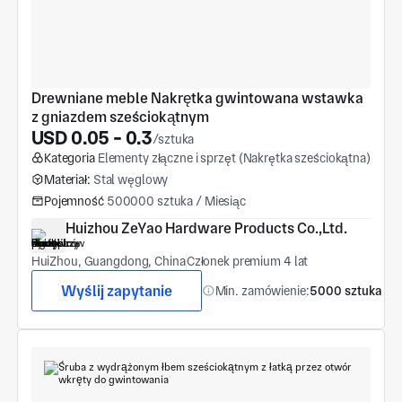
Drewniane meble Nakrętka gwintowana wstawka 
z gniazdem sześciokątnym
USD 0.05 - 0.3
/sztuka
Kategoria
Elementy złączne i sprzęt (Nakrętka sześciokątna)
Materiał:
Stal węglowy
Pojemność
500000 sztuka / Miesiąc
Huizhou ZeYao Hardware Products Co.,Ltd.
HuiZhou, Guangdong, China
Członek premium 4 lat
Wyślij zapytanie
Min. zamówienie:
5000 sztuka