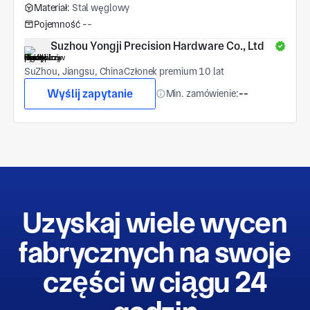
Materiał:
Stal węglowy
Pojemność
--
Suzhou Yongji Precision Hardware Co., Ltd
SuZhou, Jiangsu, China
Członek premium 10 lat
Wyślij zapytanie
Min. zamówienie:
--
Uzyskaj wiele wycen
fabrycznych na swoje
części w ciągu 24