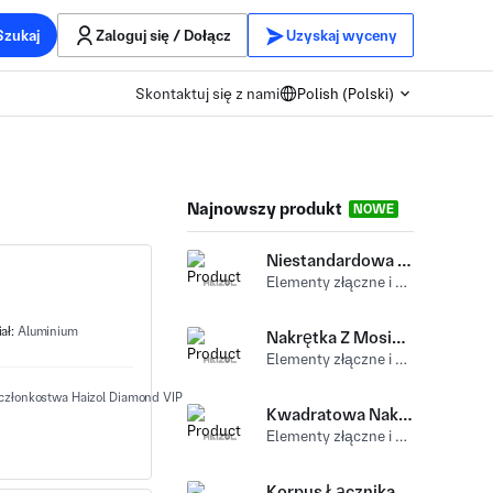
Szukaj
Zaloguj się / Dołącz
Uzyskaj wyceny
Skontaktuj się z nami
Polish (Polski)
Najnowszy produkt
NOWE
Niestandardowa Owalna Mała Nakrętka Na Ramię
Elementy złączne i sprzęt (Nakrętka kwadratowa) Aluminium
ał:
Aluminium
Nakrętka Z Mosiądzu W Stylu T Prostokąt Kwadratowa Nakrętka Prostokąt
Elementy złączne i sprzęt (Nakrętka kwadratowa) Miedź
Kwadratowa Nakrętka Ze Stali Nierdzewnej DIN557 SS316
Elementy złączne i sprzęt (Nakrętka kwadratowa) Stal nierdzewny
Korpus Łącznika Ze Stali Stopowej Z Kwadratową Nakrętką Kołnierzykową I Centralnym Otworem Przelotowym