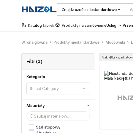
Znajdź części niestandardowe
Katalog fabryki
Produkty na zamówienie
Usługi
Przem
Strona główna
Produkty niestandardowe
Mocowniki
D
Nakrętki kwadratow
Filtr (1)
Kategoria
Select Category
Materiały
Stal stopowy