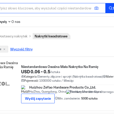
ysły
O nas
ostawcy nakrętek
Nakrętki kwadratowe
Wyczyść filtry
e
Niestandardowa Owalna Mała Nakrętka Na Ramię
USD 0.06 - 0.5
/sztuka
Kategoria
Elementy złączne i sprzęt (Nakrętka kwadratowa)
Materi
Pojemność
1000000 sztuka / Miesiąc
Huizhou ZeYao Hardware Products Co.,Ltd.
HuiZhou, Guangdong, China
Premium Member 4 yrs
Wyślij zapytanie
Min. zamówienie:
5000 sztuka