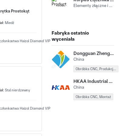
Elementy złączne i sprzęt (Nakrętka kwadratowa) Stal stopowy
rętka Prostokąt
ał:
Miedź
Fabryka ostatnio
wyceniała
Dongguan Zhenghua Technology Co., Ltd.
China
Obróbka CNC, Produkcja blachy
HKAA Industrial Co., Limited
China
ał:
Stal nierdzewny
Obróbka CNC, Montaż