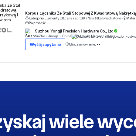
Kategoria
Elementy złączne i sprzęt (Nakrętka kwadratowa)
Materi
Pojemność
--
Suzhou Yongji Precision Hardware Co., Ltd
SuZhou, Jiangsu, China
Premium Member 10 yrs
Wyślij zapytanie
Min. zamówienie:
--
yskaj wiele wy