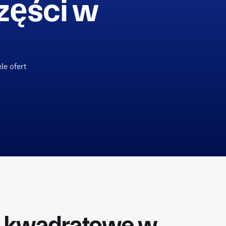
zęści w
le ofert
i kwadratowe w