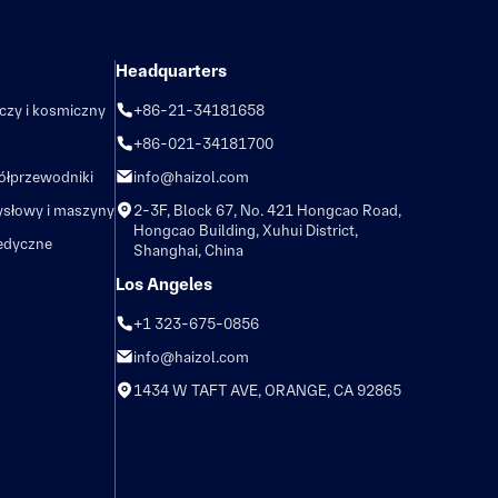
Headquarters
iczy i kosmiczny
+86-21-34181658
+86-021-34181700
półprzewodniki
info@haizol.com
ysłowy i maszyny
2-3F, Block 67, No. 421 Hongcao Road,
Hongcao Building, Xuhui District,
edyczne
Shanghai, China
Los Angeles
+1 323-675-0856
info@haizol.com
1434 W TAFT AVE, ORANGE, CA 92865