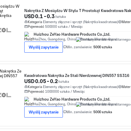
Nakrętka Z Mosiądzu W Stylu T Prostokąt Kwadratowa Nak
USD 0.1 - 0.3
/sztuka
Kategoria
Elementy złączne i sprzęt (Nakrętka kwadratowa)
Materi
Pojemność
500000 sztuka / Miesiąc
Huizhou ZeYao Hardware Products Co.,Ltd.
HuiZhou, Guangdong, China
Premium Member 4 yrs
Wyślij zapytanie
Min. zamówienie:
5000 sztuka
Kwadratowa Nakrętka Ze Stali Nierdzewnej DIN557 SS316
USD 0.05 - 0.2
/sztuka
Kategoria
Elementy złączne i sprzęt (Nakrętka kwadratowa)
Materi
Pojemność
1000000 sztuka / Miesiąc
Huizhou ZeYao Hardware Products Co.,Ltd.
HuiZhou, Guangdong, China
Premium Member 4 yrs
Wyślij zapytanie
Min. zamówienie:
5000 sztuka