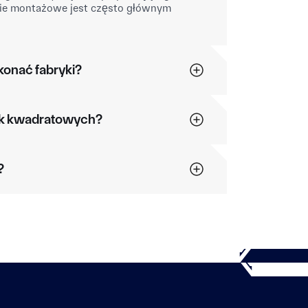
ie montażowe jest często głównym
onać fabryki?
ek kwadratowych?
?