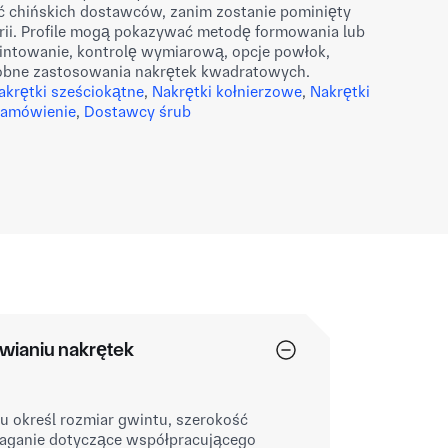
 chińskich dostawców, zanim zostanie pominięty
rii. Profile mogą pokazywać metodę formowania lub
intowanie, kontrolę wymiarową, opcje powłok,
dobne zastosowania nakrętek kwadratowych.
akrętki sześciokątne
,
Nakrętki kołnierzowe
,
Nakrętki
zamówienie
,
Dostawcy śrub
awianiu nakrętek
 określ rozmiar gwintu, szerokość
ymaganie dotyczące współpracującego