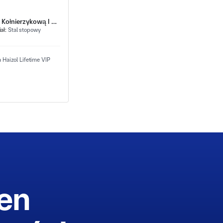
Korpus Łącznika Ze Stali Stopowej Z Kwadratową Nakrętką Kołnierzykową I Centralnym Otworem Przelotowym
ał:
Stal stopowy
cen