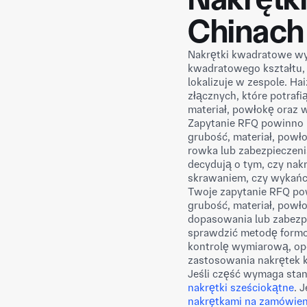
Chinach
Nakrętki kwadratowe wy
kwadratowego kształtu, 
lokalizuje w zespole. H
złącznych, które potraf
materiał, powłokę oraz
Zapytanie RFQ powinno 
grubość, materiał, powł
rowka lub zabezpieczen
decydują o tym, czy na
skrawaniem, czy wykańc
Twoje zapytanie RFQ po
grubość, materiał, powł
dopasowania lub zabezpi
sprawdzić metodę formo
kontrolę wymiarową, opc
zastosowania nakrętek
Jeśli część wymaga sta
nakrętki sześciokątne
. 
nakrętkami na zamówien