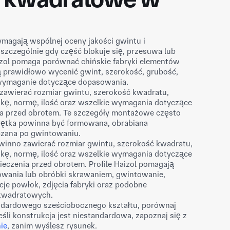
magają wspólnej oceny jakości gwintu i
szczególnie gdy część blokuje się, przesuwa lub
aizol pomaga porównać chińskie fabryki elementów
ią prawidłowo wycenić gwint, szerokość, grubość,
 wymaganie dotyczące dopasowania.
zawierać rozmiar gwintu, szerokość kwadratu,
okę, normę, ilość oraz wszelkie wymagania dotyczące
ia przed obrotem. Te szczegóły montażowe często
krętka powinna być formowana, obrabiana
zana po gwintowaniu.
winno zawierać rozmiar gwintu, szerokość kwadratu,
okę, normę, ilość oraz wszelkie wymagania dotyczące
eczenia przed obrotem. Profile Haizol pomagają
wania lub obróbki skrawaniem, gwintowanie,
je powłok, zdjęcia fabryki oraz podobne
 kwadratowych.
ndardowego sześciobocznego kształtu, porównaj
Jeśli konstrukcja jest niestandardowa, zapoznaj się z
ie
, zanim wyślesz rysunek.