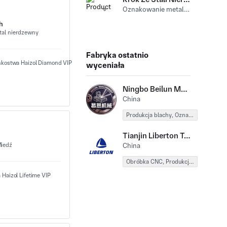
Oznakowanie metalu (Progresywne tłoczenie) Stal nierdzewny
h
tal nierdzewny
Fabryka ostatnio
wyceniała
Ningbo Beilun Moon Machinery Co., Ltd
China
Produkcja blachy, Oznakowanie metalu
Tianjin Liberton Technology Co., Ltd.
iedź
China
Obróbka CNC, Produkcja blachy, Oznakowanie metalu