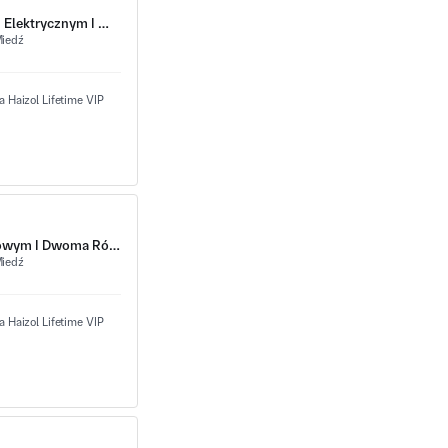
Tłoczony Miedziany Pasek Zaciskowy Z Końcowym Złączem Elektrycznym I Wielostopniowymi Zgiętymi Pod Kątem Prostym
iedź
Terminal Z Profilem Z Z Wytłoczonymi Terminalem Kontaktowym I Dwoma Równoległymi Nogami
iedź