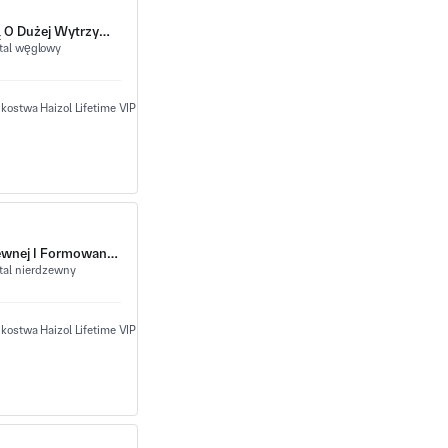
Cylindryczna Sprężyna Śrubowa Ze Sprężyną Kompresyjną O Dużej Wytrzymałości I Jednolitym Podziale Cewki
tal węglowy
Zakładki Z Taśmą Nośną Z Zaciskami Złącza Ze Stali Nierdzewnej I Formowanymi Haczykami Zatrzaskowymi
tal nierdzewny