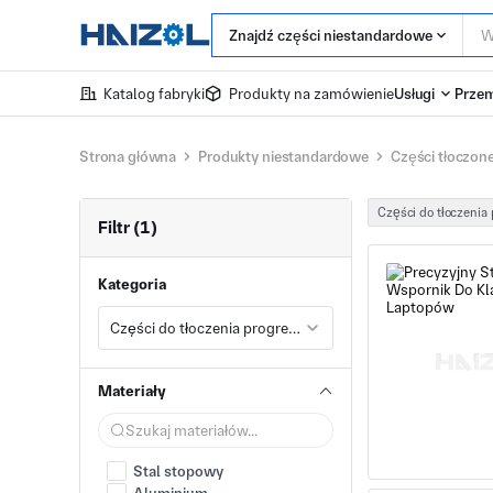
Znajdź części niestandardowe
Katalog fabryki
Produkty na zamówienie
Usługi
Przem
Strona główna
Produkty niestandardowe
Części tłoczon
Części do tłoczeni
Filtr (1)
Kategoria
Części do tłoczenia progresywnego
Materiały
Stal stopowy