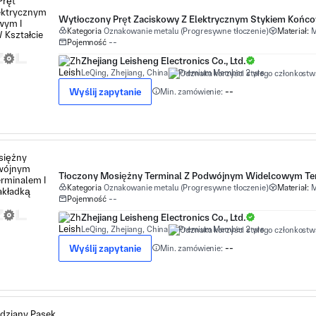
Kategoria
Oznakowanie metalu (Progresywne tłoczenie)
Materiał:
M
Pojemność
--
Zhejiang Leisheng Electronics Co., Ltd.
LeQing, Zhejiang, China
Premium Member 2 yrs
Wyślij zapytanie
Min. zamówienie:
--
Kategoria
Oznakowanie metalu (Progresywne tłoczenie)
Materiał:
M
Pojemność
--
Zhejiang Leisheng Electronics Co., Ltd.
LeQing, Zhejiang, China
Premium Member 2 yrs
Wyślij zapytanie
Min. zamówienie:
--