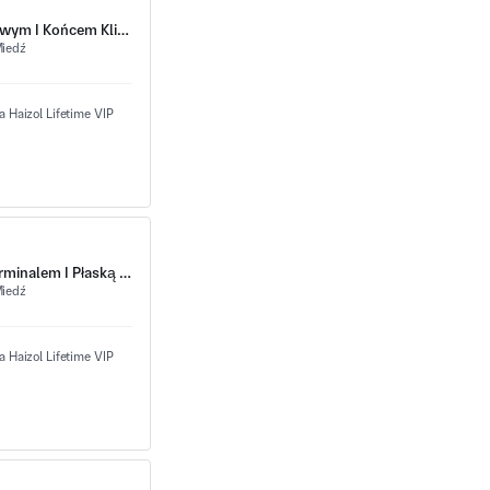
Wytłoczony Pręt Zaciskowy Z Elektrycznym Stykiem Końcowym I Końcem Klipu W Kształcie Litery U
iedź
Tłoczony Mosiężny Terminal Z Podwójnym Widelcowym Terminalem I Płaską Górną Zakładką Montażową
iedź