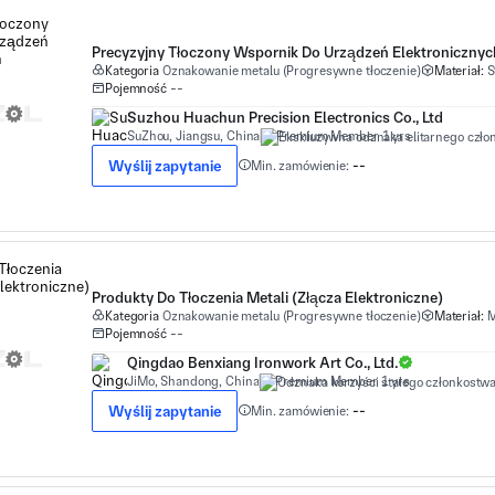
Precyzyjny Tłoczony Wspornik Do Urządzeń Elektronicznyc
Kategoria
Oznakowanie metalu (Progresywne tłoczenie)
Materiał:
S
Pojemność
--
Suzhou Huachun Precision Electronics Co., Ltd
SuZhou, Jiangsu, China
Premium Member 1 yrs
Wyślij zapytanie
Min. zamówienie:
--
Produkty Do Tłoczenia Metali (Złącza Elektroniczne)
Kategoria
Oznakowanie metalu (Progresywne tłoczenie)
Materiał:
M
Pojemność
--
Qingdao Benxiang Ironwork Art Co., Ltd.
JiMo, Shandong, China
Premium Member 1 yrs
Wyślij zapytanie
Min. zamówienie:
--