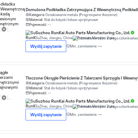
Kategoria
Oznakowanie metalu (Progresywne tłoczenie)
Materiał:
Stal do łożysk/żelazo sprężynowe
Pojemność
--
Suzhou RunKai Auto Parts Manufacturing Co., Ltd.
SuZhou, Jiangsu, China
Premium Member 2 yrs
Wyślij zapytanie
Min. zamówienie:
--
Kategoria
Oznakowanie metalu (Progresywne tłoczenie)
Materiał:
Stal do łożysk/żelazo sprężynowe
Pojemność
--
Suzhou RunKai Auto Parts Manufacturing Co., Ltd.
SuZhou, Jiangsu, China
Premium Member 2 yrs
Wyślij zapytanie
Min. zamówienie:
--