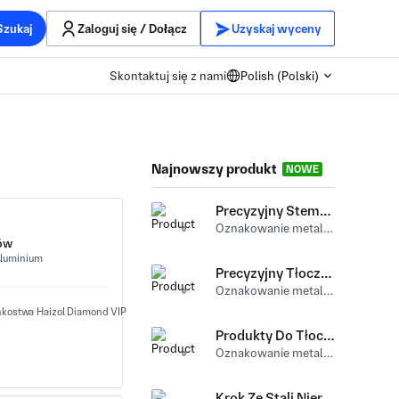
Szukaj
Zaloguj się / Dołącz
Uzyskaj wyceny
Skontaktuj się z nami
Polish (Polski)
Najnowszy produkt
NOWE
Precyzyjny Stemplowany Wspornik Do Klawiszy Do Laptopów
Oznakowanie metalu (Progresywne tłoczenie) Aluminium
pów
luminium
Precyzyjny Tłoczony Wspornik Do Urządzeń Elektronicznych
Oznakowanie metalu (Progresywne tłoczenie) Stal nierdzewny
Produkty Do Tłoczenia Metali (Złącza Elektroniczne)
Oznakowanie metalu (Progresywne tłoczenie) Miedź
Krok Ze Stali Nierdzewnej