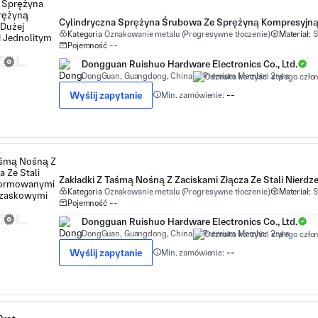
Kategoria
Oznakowanie metalu (Progresywne tłoczenie)
Materiał:
S
Pojemność
--
Dongguan Ruishuo Hardware Electronics Co., Ltd.
DongGuan, Guangdong, China
Premium Member 2 yrs
Wyślij zapytanie
Min. zamówienie:
--
Kategoria
Oznakowanie metalu (Progresywne tłoczenie)
Materiał:
S
Pojemność
--
Dongguan Ruishuo Hardware Electronics Co., Ltd.
DongGuan, Guangdong, China
Premium Member 2 yrs
Wyślij zapytanie
Min. zamówienie:
--