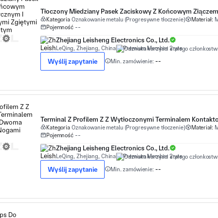
Kategoria
Oznakowanie metalu (Progresywne tłoczenie)
Materiał:
M
Pojemność
--
Zhejiang Leisheng Electronics Co., Ltd.
LeQing, Zhejiang, China
Premium Member 2 yrs
Wyślij zapytanie
Min. zamówienie:
--
Kategoria
Oznakowanie metalu (Progresywne tłoczenie)
Materiał:
M
Pojemność
--
Zhejiang Leisheng Electronics Co., Ltd.
LeQing, Zhejiang, China
Premium Member 2 yrs
Wyślij zapytanie
Min. zamówienie:
--