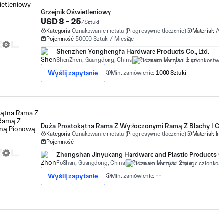
Grzejnik Oświetleniowy
USD 8 - 25
/Sztuki
Kategoria
Oznakowanie metalu (Progresywne tłoczenie)
Materiał:
A
Pojemność
50000 Sztuki / Miesiąc
Shenzhen Yonghengfa Hardware Products Co., Ltd.
ShenZhen, Guangdong, China
Premium Member 1 yrs
Wyślij zapytanie
Min. zamówienie:
1000 Sztuki
Kategoria
Oznakowanie metalu (Progresywne tłoczenie)
Materiał:
I
Pojemność
--
Zhongshan Jinyukang Hardware and Plastic Products 
FoShan, Guangdong, China
Premium Member 2 yrs
Wyślij zapytanie
Min. zamówienie:
--