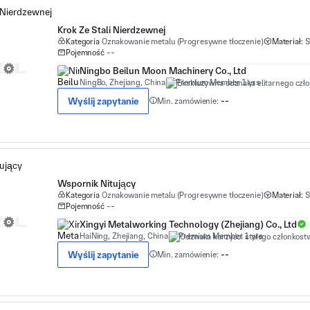
Krok Ze Stali Nierdzewnej
Kategoria
Oznakowanie metalu (Progresywne tłoczenie)
Materiał:
S
Pojemność
--
Ningbo Beilun Moon Machinery Co., Ltd
NingBo, Zhejiang, China
Premium Member 1 yrs
Wyślij zapytanie
Min. zamówienie:
--
Wspornik Nitujący
Kategoria
Oznakowanie metalu (Progresywne tłoczenie)
Materiał:
S
Pojemność
--
Xingyi Metalworking Technology (Zhejiang) Co., Ltd
HaiNing, Zhejiang, China
Premium Member 1 yrs
Wyślij zapytanie
Min. zamówienie:
--