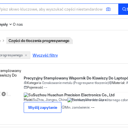
ysły
O nas
e
Części do tłoczenia progresywnego
Wyczyść filtry
a progresywnego
Precyzyjny Stemplowany Wspornik Do Klawiszy Do Lapto
Kategoria
Oznakowanie metalu (Progresywne tłoczenie)
Materiał:
A
Pojemność
--
Suzhou Huachun Precision Electronics Co., Ltd
SuZhou, Jiangsu, China
Premium Member 1 yrs
Wyślij zapytanie
Min. zamówienie:
--