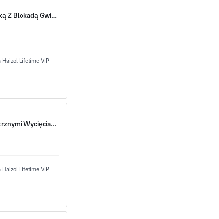
Domulona Podkładka Zatrzymująca Z Wewnętrzną Podkładką Z Blokadą Gwiazdy I Podniesionym Kołnierzem Zewnętrznym
Tłoczone Okrągłe Pierścienie Z Talerzami Sprzęgła I Wewnętrznymi Wycięciami Splajnowymi