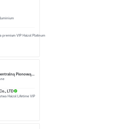
luminium
Duża Prostokątna Rama Z Wytłoczonymi Ramą Z Blachy I Centralną Pionową Zakładką Mostu
nne
Co., LTD