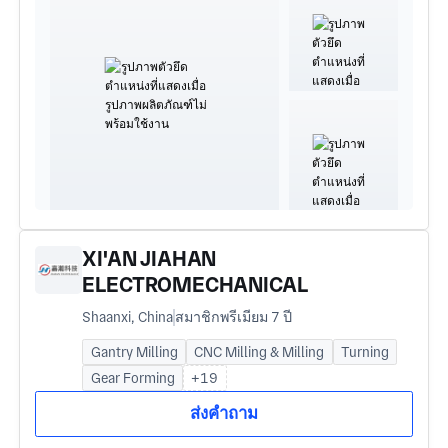
XI'AN JIAHAN
ELECTROMECHANICAL
TECHNOLOGY CO., LTD.
Shaanxi, China
สมาชิกพรีเมียม 7 ปี
Gantry Milling
CNC Milling & Milling
Turning
Gear Forming
+19
ส่งคำถาม