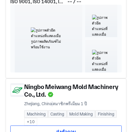
ISO 9001, ISO 14001, ISO 45001, ISO 3834
-- / --
Ningbo Meiwang Mold Machinery
Co., Ltd.
Zhejiang, China
สมาชิกพรีเมียม 1 ปี
Machining
Casting
Mold Making
Finishing
+10