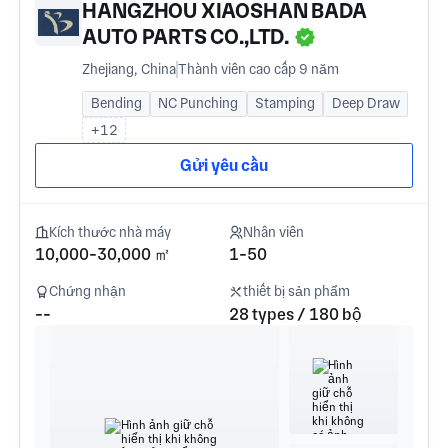
HANGZHOU XIAOSHAN BADA
AUTO PARTS CO.,LTD.
Zhejiang, China
Thành viên cao cấp 9 năm
Bending
NC Punching
Stamping
Deep Draw
+12
Gửi yêu cầu
Kích thước nhà máy
Nhân viên
10,000-30,000 ㎡
1-50
Chứng nhận
thiết bị sản phẩm
--
28 types / 180 bộ