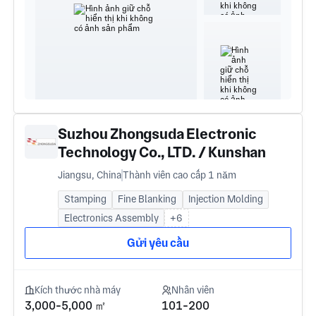
Suzhou Zhongsuda Electronic
Technology Co., LTD. / Kunshan
Zhongsuda Electronic Co., LTD
Jiangsu, China
Thành viên cao cấp 1 năm
Stamping
Fine Blanking
Injection Molding
Electronics Assembly
+6
Gửi yêu cầu
Kích thước nhà máy
Nhân viên
3,000-5,000 ㎡
101-200