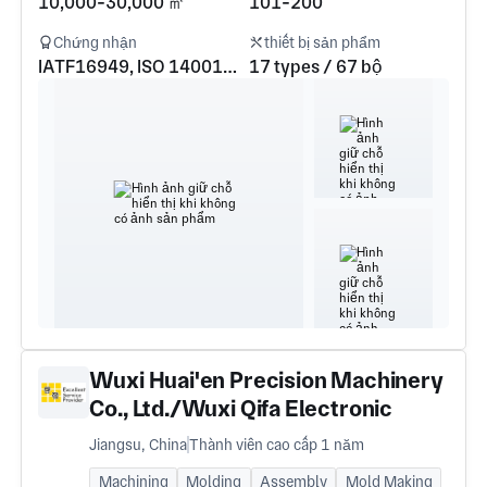
10,000-30,000 ㎡
101-200
Chứng nhận
thiết bị sản phẩm
IATF16949, ISO 14001, ISO 9001, ISO 45001, ISO 13485
17 types / 67 bộ
Wuxi Huai'en Precision Machinery
Co., Ltd./Wuxi Qifa Electronic
Technology Co., Ltd./Wuxi Qifa
Jiangsu, China
Thành viên cao cấp 1 năm
Technology Development Co., Ltd.
Machining
Molding
Assembly
Mold Making