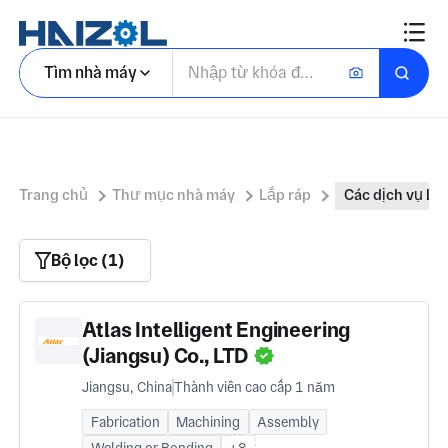
Tìm nhà máy
Trang chủ
Thư mục nhà máy
Lắp ráp
Các dịch vụ lắ
Bộ lọc (1)
Atlas Intelligent Engineering
(Jiangsu) Co., LTD
Jiangsu, China
Thành viên cao cấp 1 năm
Fabrication
Machining
Assembly
Welding or Bonding
+8