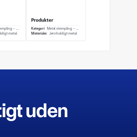
Produkter
ing - Deep draw
Kategori
Metal stempling - Metal stempling
ldigt metal
Materiale:
Jernholdigt metal
tigt uden