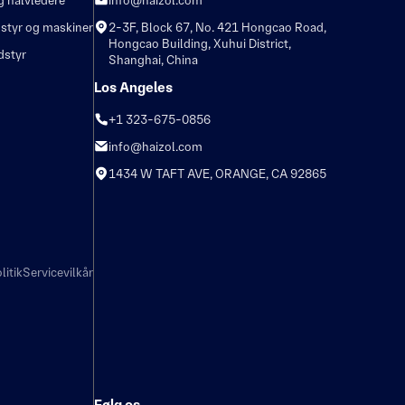
g halvledere
info@haizol.com
dstyr og maskiner
2-3F, Block 67, No. 421 Hongcao Road,
Hongcao Building, Xuhui District,
dstyr
Shanghai, China
Los Angeles
+1 323-675-0856
info@haizol.com
1434 W TAFT AVE, ORANGE, CA 92865
litik
Servicevilkår
Følg os