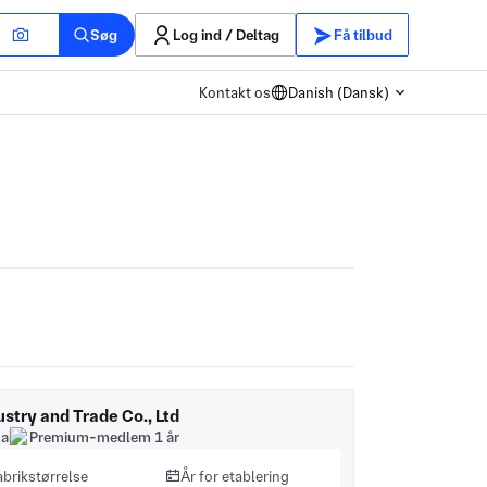
Søg
Log ind / Deltag
Få tilbud
Kontakt os
Danish (Dansk)
stry and Trade Co., Ltd
na
Premium-medlem 1 år
abrikstørrelse
År for etablering