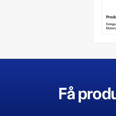
Prod
Katego
Materia
Få produ