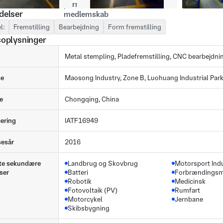
delser
l:
Fremstilling
Bearbejdning
Form fremstilling
soplysninger
Metal stempling, Pladefremstilling, CNC bearbejdni
se
Maosong Industry, Zone B, Luohuang Industrial Park,
e
Chongqing, China
cering
IATF16949
sesår
2016
te sekundære
Landbrug og Skovbrug
Motorsport Indu
ser
Batteri
Forbrændingsm
Robotik
Medicinsk
Fotovoltaik (PV)
Rumfart
Motorcykel
Jernbane
Skibsbygning