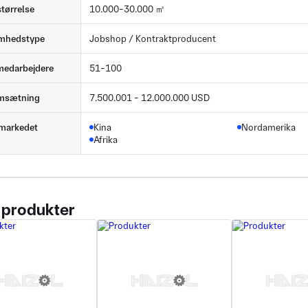
størrelse
10.000-30.000 ㎡
omhedstype
Jobshop / Kontraktproducent
medarbejdere
51-100
omsætning
7.500.001 - 12.000.000 USD
markedet
Kina
Nordamerika
Afrika
 produkter