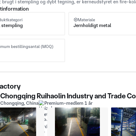
 brugt i stempling og dybt tegning, er kerneudstyret en fire-ko
tinformation
duktkategori
Materiale
 stempling
Jernholdigt metal
imum bestillingsantal (MOQ)
actory
Chongqing Ruihaolin Industry and Trade Co.
Chongqing, China
Premium-medlem 1 år