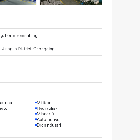
ng, Formfremstilling
 Jiangjin District, Chongqing
stries
Militær
otor
Hydraulisk
Minedrift
Automotive
Dronindustri