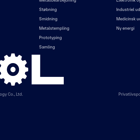
Metallbearbejdning
Elektronik o
Støbning
Industriel u
Smidning
Medicinsk u
Metalstempling
Ny energi
Prototyping
Samling
gy Co., Ltd.
Privatlivspo