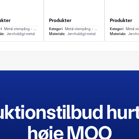
ukter
Produkter
Produkter
ri
Metal stempling - Deep draw
Kategori
Metal stempling - Deep draw
Kategori
Metal stempl
le:
Jernholdigt metal
Materiale:
Jernholdigt metal
Materiale:
Jernho
ktionstilbud hur
høje MOQ