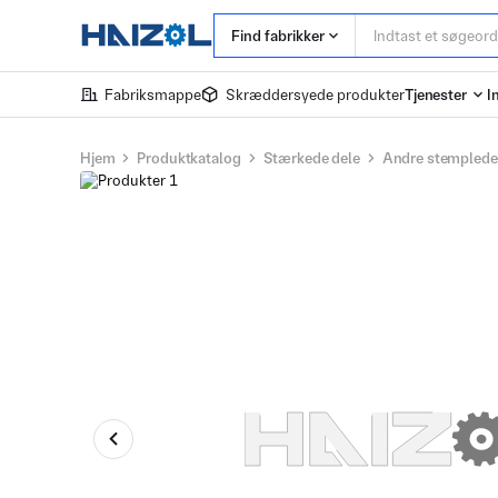
Find fabrikker
Fabriksmappe
Skræddersyede produkter
Tjenester
I
Hjem
Produktkatalog
Stærkede dele
Andre stemplede