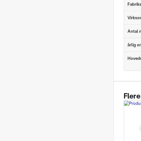
Fabrik
Virks
Antal 
årlig 
Hoved
Flere