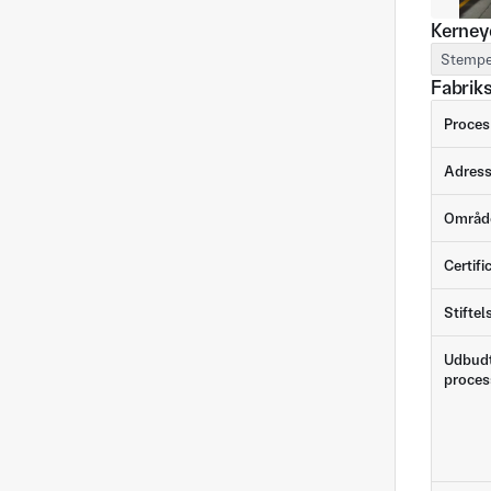
Kerney
Stempe
Fabrik
Proces
Adres
Områd
Certifi
Stiftel
Udbud
proces