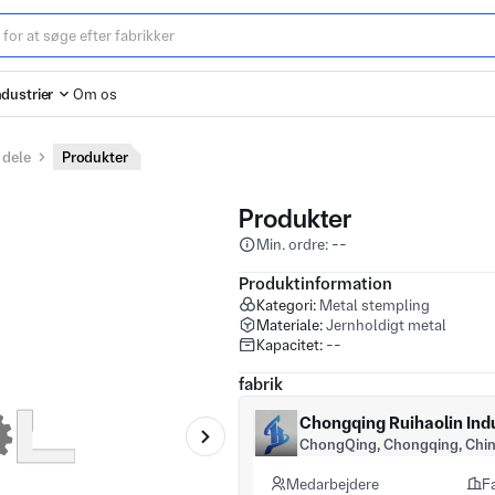
ndustrier
Om os
 dele
Produkter
Produkter
Min. ordre: --
Produktinformation
Kategori:
Metal stempling
Materiale:
Jernholdigt metal
Kapacitet:
--
fabrik
Chongqing Ruihaolin Indu
ChongQing, Chongqing, Chi
Medarbejdere
F