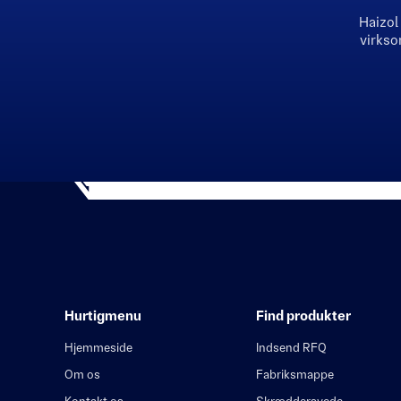
Haizol
virkso
Hurtigmenu
Find produkter
Hjemmeside
Indsend RFQ
Om os
Fabriksmappe