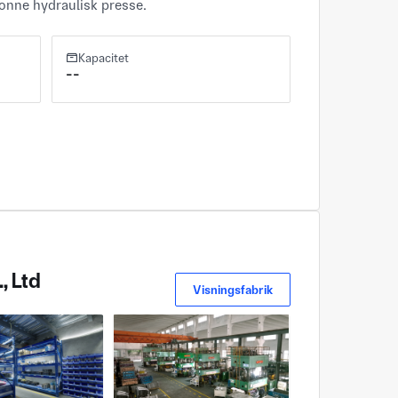
lonne hydraulisk presse.
Kapacitet
--
, Ltd
Visningsfabrik