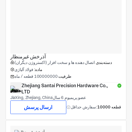
آذرخش غیرمنظار
دسته‌بندی
اتصال دهنده ها و سخت افزار (اکستروژن دیگران)
ماده:
فولاد آلیاژی
ظرفیت
100000000 قطعه / ماه
Zhejiang Santai Precision Hardware Co., 
LTD
عضو پریمیوم 6 سال
JiaXing, Zhejiang, China
ارسال پرسش
10000 قطعه
سفارش حداقل: