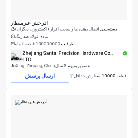
آذرخش غیرمنظار
دسته‌بندی
اتصال دهنده ها و سخت افزار (اکستروژن دیگران)
ماده:
فولاد ضد زنگ
ظرفیت
100000000 قطعه / ماه
Zhejiang Santai Precision Hardware Co., 
LTD
عضو پریمیوم 6 سال
JiaXing, Zhejiang, China
ارسال پرسش
10000 قطعه
سفارش حداقل: