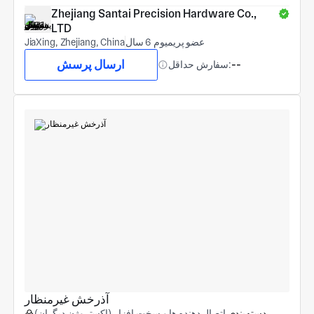
Zhejiang Santai Precision Hardware Co., 
LTD
عضو پریمیوم 6 سال
JiaXing, Zhejiang, China
ارسال پرسش
--
سفارش حداقل:
آذرخش غیرمنظار
دسته‌بندی
اتصال دهنده ها و سخت افزار (اکستروژن دیگران)