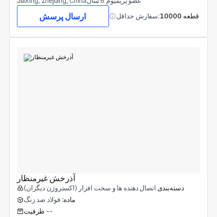
عضو پریمیوم 6 سال
JiaXing, Zhejiang, China
ارسال پرسش
10000 قطعه
سفارش حداقل:
آذرخش غیرمنظار
دسته‌بندی
اتصال دهنده ها و سخت افزار (اکستروژن دیگران)
ماده:
فولاد ضد زنگ
--
ظرفیت