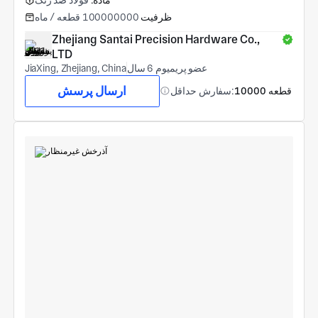
ماده:
فولاد ضد زنگ
ظرفیت
100000000 قطعه / ماه
Zhejiang Santai Precision Hardware Co., 
LTD
عضو پریمیوم 6 سال
JiaXing, Zhejiang, China
ارسال پرسش
10000 قطعه
سفارش حداقل: