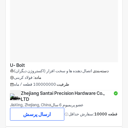
U- Bolt
دسته‌بندی
اتصال دهنده ها و سخت افزار (اکستروژن دیگران)
ماده:
فولاد کربنی
ظرفیت
100000000 قطعه / ماه
Zhejiang Santai Precision Hardware Co., 
LTD
عضو پریمیوم 6 سال
JiaXing, Zhejiang, China
ارسال پرسش
10000 قطعه
سفارش حداقل: