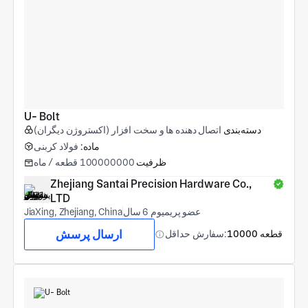
U- Bolt
دسته‌بندی
اتصال دهنده ها و سخت افزار (اکستروژن دیگران)
ماده:
فولاد کربنی
ظرفیت
100000000 قطعه / ماه
Zhejiang Santai Precision Hardware Co., 
LTD
عضو پریمیوم 6 سال
JiaXing, Zhejiang, China
ارسال پرسش
10000 قطعه
سفارش حداقل: