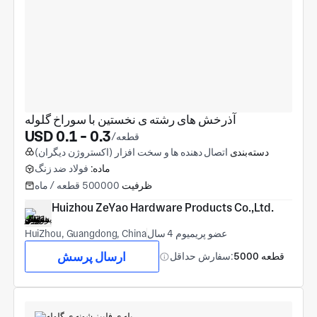
آذرخش های رشته ی نخستین با سوراخ گلوله
USD 0.1 - 0.3
/قطعه
دسته‌بندی
اتصال دهنده ها و سخت افزار (اکستروژن دیگران)
ماده:
فولاد ضد زنگ
ظرفیت
500000 قطعه / ماه
Huizhou ZeYao Hardware Products Co.,Ltd.
عضو پریمیوم 4 سال
HuiZhou, Guangdong, China
ارسال پرسش
5000 قطعه
سفارش حداقل: