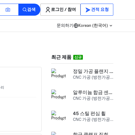
검색
로그인 / 참여
견적 요청
문의하기
Korean (한국어)
최근 제품
신규
정밀 가공 플랜지 샤프트 어댑터
CNC 가공 (방전가공) 도구강
구리
알루미늄 합금 센서 하우징
CNC 가공 (방전가공) 알루미늄
45 스틸 편심 휠
CNC 가공 (방전가공) 탄소강
합금 클램프 집회