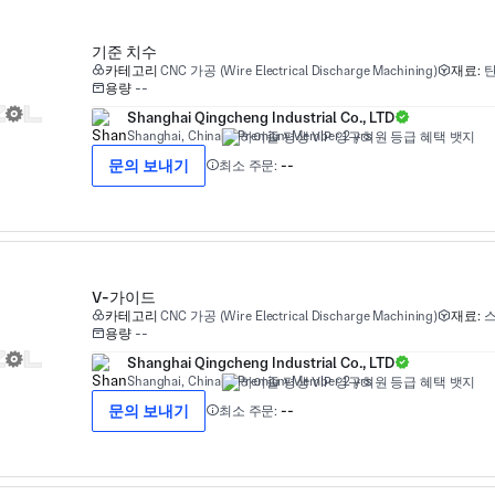
기준 치수
카테고리
CNC 가공 (Wire Electrical Discharge Machining)
재료:
탄
용량
--
Shanghai Qingcheng Industrial Co., LTD
Shanghai, China
Premium Member 2 yrs
문의 보내기
최소 주문:
--
V-가이드
카테고리
CNC 가공 (Wire Electrical Discharge Machining)
재료:
스
용량
--
Shanghai Qingcheng Industrial Co., LTD
Shanghai, China
Premium Member 2 yrs
문의 보내기
최소 주문:
--