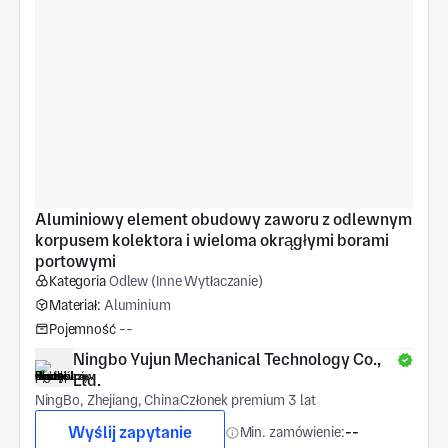
Aluminiowy element obudowy zaworu z odlewnym 
korpusem kolektora i wieloma okrągłymi borami 
portowymi
Kategoria
Odlew (Inne Wytłaczanie)
Materiał:
Aluminium
Pojemność
--
Ningbo Yujun Mechanical Technology Co., 
Ltd.
NingBo, Zhejiang, China
Członek premium 3 lat
Wyślij zapytanie
Min. zamówienie:
--