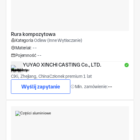
Rura kompozytowa
Kategoria
Odlew (Inne Wytłaczanie)
Materiał:
--
Pojemność
--
YUYAO XINCHI CASTING Co., LTD.
CiXi, Zhejiang, China
Członek premium 1 lat
Wyślij zapytanie
Min. zamówienie:
--