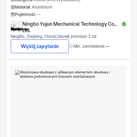
Materiał:
Aluminium
Pojemność
--
Ningbo Yujun Mechanical Technology Co., 
Ltd.
NingBo, Zhejiang, China
Członek premium 3 lat
Wyślij zapytanie
Min. zamówienie:
--