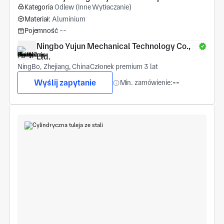
Kategoria
Odlew (Inne Wytłaczanie)
Materiał:
Aluminium
Pojemność
--
Ningbo Yujun Mechanical Technology Co., 
Ltd.
NingBo, Zhejiang, China
Członek premium 3 lat
Wyślij zapytanie
Min. zamówienie:
--