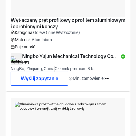
Wytłaczany pręt profilowy z profilem aluminiowym 
i obrobionymi kończy
Kategoria
Odlew (Inne Wytłaczanie)
Materiał:
Aluminium
Pojemność
--
Ningbo Yujun Mechanical Technology Co., 
Ltd.
NingBo, Zhejiang, China
Członek premium 3 lat
Wyślij zapytanie
Min. zamówienie:
--