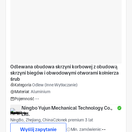
Odlewana obudowa skrzyni korbowej z obudową 
skrzyni biegów i obwodowymi otworami kołnierza 
śrub
Kategoria
Odlew (Inne Wytłaczanie)
Materiał:
Aluminium
Pojemność
--
Ningbo Yujun Mechanical Technology Co., 
Ltd.
NingBo, Zhejiang, China
Członek premium 3 lat
Wyślij zapytanie
Min. zamówienie:
--