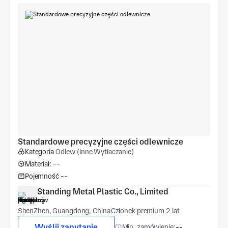
Standardowe precyzyjne części odlewnicze
Kategoria
Odlew (Inne Wytłaczanie)
Materiał:
--
Pojemność
--
Standing Metal Plastic Co., Limited
ShenZhen, Guangdong, China
Członek premium 2 lat
Wyślij zapytanie
Min. zamówienie:
--