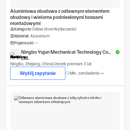
Aluminiowa obudowa z odlewnym elementem 
obudowy i wieloma podniesionymi bossami 
montażowymi
Kategoria
Odlew (Inne Wytłaczanie)
Materiał:
Aluminium
Pojemność
--
Ningbo Yujun Mechanical Technology Co., 
Ltd.
NingBo, Zhejiang, China
Członek premium 3 lat
Wyślij zapytanie
Min. zamówienie:
--