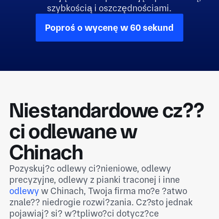
szybkością i oszczędnościami.
Poproś o wycenę w 60 sekund
Niestandardowe cz??
ci odlewane w
Chinach
Pozyskuj?c odlewy ci?nieniowe, odlewy
precyzyjne, odlewy z pianki traconej i inne
odlewy
w Chinach, Twoja firma mo?e ?atwo
znale?? niedrogie rozwi?zania. Cz?sto jednak
pojawiaj? si? w?tpliwo?ci dotycz?ce