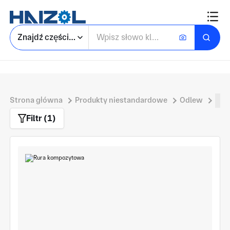
Znajdź części niestandardowe
Strona główna
Produkty niestandardowe
Odlew
In
Filtr (1)