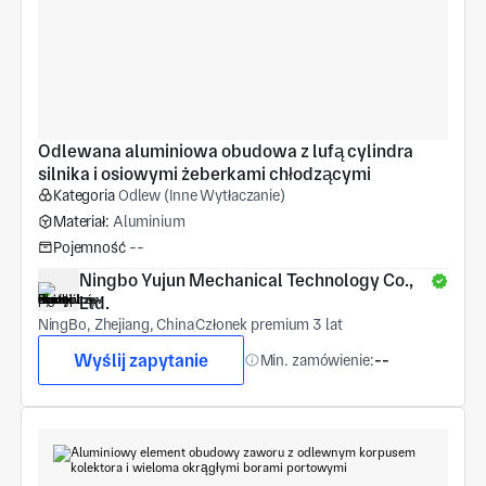
Odlewana aluminiowa obudowa z lufą cylindra 
silnika i osiowymi żeberkami chłodzącymi
Kategoria
Odlew (Inne Wytłaczanie)
Materiał:
Aluminium
Pojemność
--
Ningbo Yujun Mechanical Technology Co., 
Ltd.
NingBo, Zhejiang, China
Członek premium 3 lat
Wyślij zapytanie
Min. zamówienie:
--