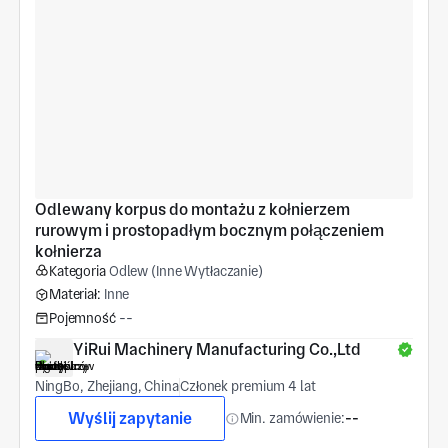
Odlewany korpus do montażu z kołnierzem 
rurowym i prostopadłym bocznym połączeniem 
kołnierza
Kategoria
Odlew (Inne Wytłaczanie)
Materiał:
Inne
Pojemność
--
YiRui Machinery Manufacturing Co.,Ltd
NingBo, Zhejiang, China
Członek premium 4 lat
Wyślij zapytanie
Min. zamówienie:
--