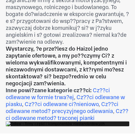
zagraniczne firmy z sektora motoryzacyjnego,
maszynowego, rolniczego i budowlanego. To
bogate do?wiadczenie w eksporcie gwarantuje, ?
e s? przygotowani do wsp??pracy z Pa?stwem,
zazwyczaj dobrze komunikuj? si? w j?zyku
angielskim i s? gotowi zrealizowa? niemal ka?de
zam?wienie na odlewy.
Wystarczy, ?e prze?lesz do Haizol jedno
zapytanie ofertowe, a my po??czymy Ci? z
wieloma wykwalifikowanymi, kompetentnymi i
niezawodnymi dostawcami, z kt?rymi mo?esz
skontaktowa? si? bezpo?rednio w celu
negocjacji zam?wienia.
Inne powi?zane kategorie cz??ci:
Cz??ci
odlewane w formie trwa?ej
,
Cz??ci odlewane w
piasku
,
Cz??ci odlewane ci?nieniowo
,
Cz??ci
odlewane metod? precyzyjnego odlewania
,
Cz??
ci odlewane metod? traconej pianki