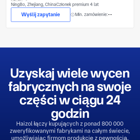
NingBo, Zhejiang, China
Członek premium 4 lat
Wyślij zapytanie
Min. zamówienie:
--
Uzyskaj wiele wycen
fabrycznych na swoje
części w ciągu 24
godzin
Haizol łączy kupujących z ponad 800 000
zweryfikowanymi fabrykami na całym świecie,
umożliwiając firmom produkcję z pewnością,