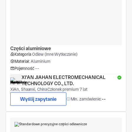
Części aluminiowe
Kategoria
Odlew (Inne Wytłaczanie)
Materiał:
Aluminium
Pojemność
--
XI'AN JIAHAN ELECTROMECHANICAL 
TECHNOLOGY CO., LTD.
XiAn, Shaanxi, China
Członek premium 7 lat
Wyślij zapytanie
Min. zamówienie:
--