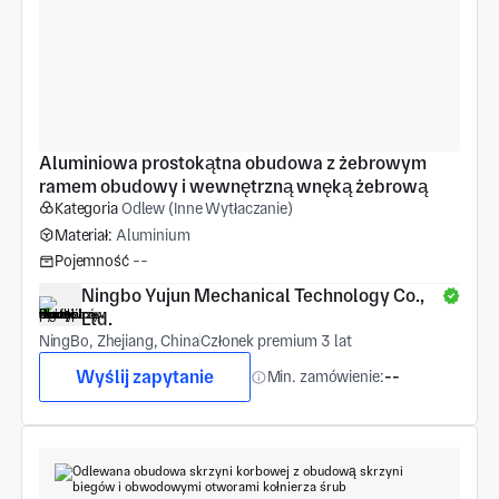
Aluminiowa prostokątna obudowa z żebrowym 
ramem obudowy i wewnętrzną wnęką żebrową
Kategoria
Odlew (Inne Wytłaczanie)
Materiał:
Aluminium
Pojemność
--
Ningbo Yujun Mechanical Technology Co., 
Ltd.
NingBo, Zhejiang, China
Członek premium 3 lat
Wyślij zapytanie
Min. zamówienie:
--