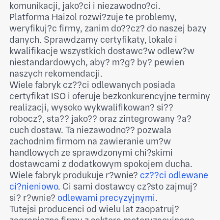
komunikacji, jako?ci i niezawodno?ci.
Platforma Haizol rozwi?zuje te problemy,
weryfikuj?c firmy, zanim do??cz? do naszej bazy
danych. Sprawdzamy certyfikaty, lokale i
kwalifikacje wszystkich dostawc?w odlew?w
niestandardowych, aby? m?g? by? pewien
naszych rekomendacji.
Wiele fabryk cz??ci odlewanych posiada
certyfikat ISO i oferuje bezkonkurencyjne terminy
realizacji, wysoko wykwalifikowan? si??
robocz?, sta?? jako?? oraz zintegrowany ?a?
cuch dostaw. Ta niezawodno?? pozwala
zachodnim firmom na zawieranie um?w
handlowych ze sprawdzonymi chi?skimi
dostawcami z dodatkowym spokojem ducha.
Wiele fabryk produkuje r?wnie?
cz??ci odlewane
ci?nieniowo
. Ci sami dostawcy cz?sto zajmuj?
si? r?wnie?
odlewami precyzyjnymi
.
Tutejsi producenci od wielu lat zaopatruj?