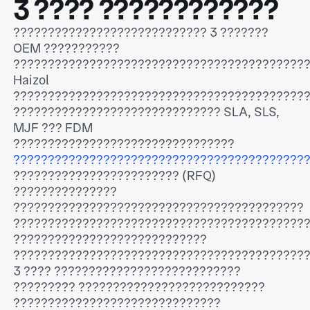
3 ???? ????????????
???????????????????????????? 3 ???????
OEM ???????????
??????????????????????????????????????????
Haizol
??????????????????????????????????????????
?????????????????????????????? SLA, SLS,
MJF ??? FDM
????????????????????????????????
??????????????????????????????????????????
???????????????????????? (RFQ)
???????????????
??????????????????????????????????????????
??????????????????????????????????????????
????????????????????????????
??????????????????????????????????????????
3 ???? ???????????????????????????
????????? ???????????????????????????
??????????????????????????????