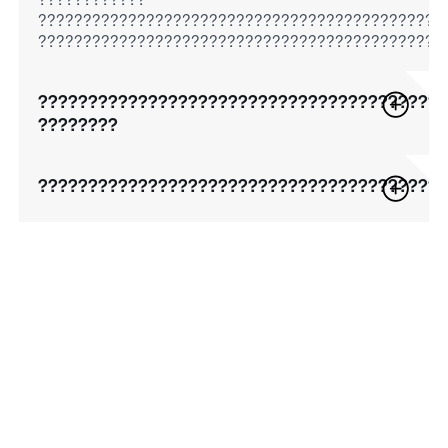
?????????????????????????????????????????????
?????????????????????????????????????????????
????????????????????????????????????????
????????
????????????????????????????????????????