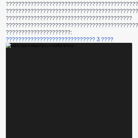
??????????????????????????????????????????
??????????????????????????????????????????
?????????????????????????????????????????
??????????????????????????????????????????
?????????????????????:
????????????????????????????? 3 ????