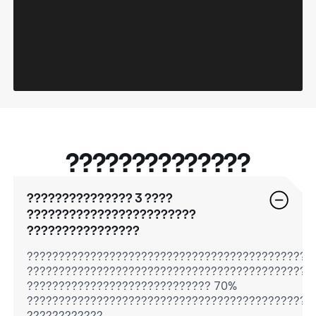
??????????????
??????????????? 3 ????
????????????????????????
????????????????
?????????????????????????????????????????????
?????????????????????????????????????????????
????????????????????????????? 70%
?????????????????????????????????????????????
????????????