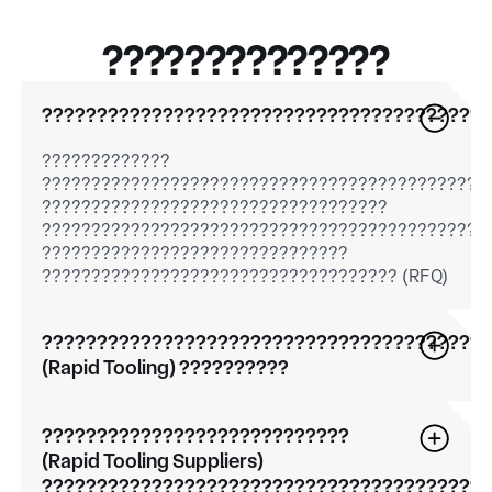
??????????????
????????????????????????????????????????
?????????????
?????????????????????????????????????????????
???????????????????????????????????
?????????????????????????????????????????????
???????????????????????????????
???????????????????????????????????? (RFQ)
????????????????????????????????????????
(Rapid Tooling) ??????????
????????????????????????????
(Rapid Tooling Suppliers)
????????????????????????????????????????