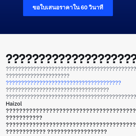
ขอใบเสนอราคาใน 60 วินาที
???????????????????
??????????????????????????????????????????
?????????????????????
??????????????????????????????????????
??????????????????????????????????
??????????????????????????????????????????
Haizol
??????????????????????????????????????
???????????
??????????????????????????????????????
???????????? ??????????????????