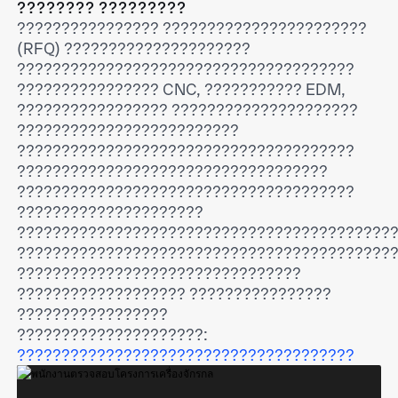
???????? ?????????
???????????????? ???????????????????????
(RFQ) ?????????????????????
??????????????????????????????????????
???????????????? CNC, ??????????? EDM,
????????????????? ?????????????????????
?????????????????????????
??????????????????????????????????????
???????????????????????????????????
??????????????????????????????????????
?????????????????????
??????????????????????????????????????????
??????????????????????????????????????????
????????????????????????????????
??????????????????? ????????????????
?????????????????
?????????????????????:
??????????????????????????????????????